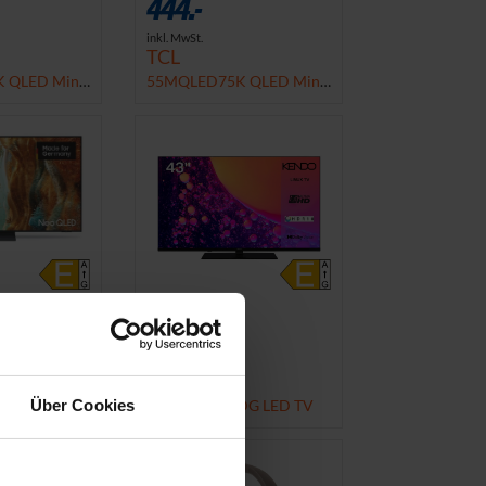
444.-
inkl. MwSt.
TCL
 QLED Mini
55MQLED75K QLED Mini
LED TV
333.-
inkl. MwSt.
G
KENDO
TXZG Neo
43 LED 8251 DG LED TV
Über Cookies