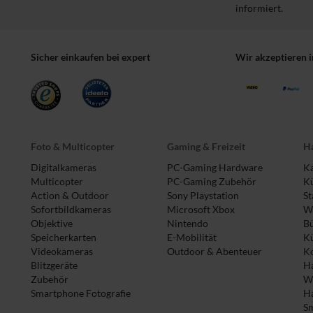
informiert.
Sicher einkaufen bei expert
Wir akzeptieren 
Foto & Multicopter
Gaming & Freizeit
Ha
Digitalkameras
PC-Gaming Hardware
Ka
Multicopter
PC-Gaming Zubehör
Kü
Action & Outdoor
Sony Playstation
St
Sofortbildkameras
Microsoft Xbox
Wa
Objektive
Nintendo
B
Speicherkarten
E-Mobilität
K
Videokameras
Outdoor & Abenteuer
Ko
Blitzgeräte
Ha
Zubehör
W
Smartphone Fotografie
H
S