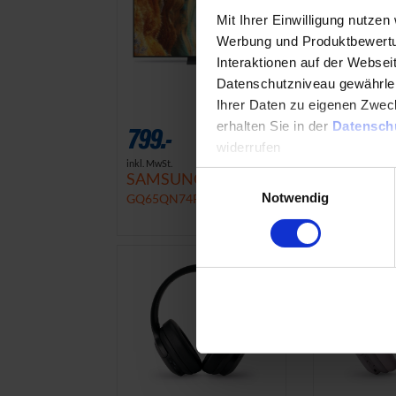
Mit Ihrer Einwilligung nutzen
Werbung und Produktbewertun
Interaktionen auf der Webseit
Datenschutzniveau gewährleist
Ihrer Daten zu eigenen Zweck
erhalten Sie in der
Datensch
799.-
333.-
widerrufen
inkl. MwSt.
inkl. MwSt.
SAMSUNG
JBL
Einwilligungsauswahl
Datenschutzerklärung
Im
Notwendig
GQ65QN74FATXZG LED
Partybox 31
TV
Partylautspr