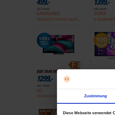
499.-
1399.-
inkl. MwSt.
inkl. MwSt.
SAMSUNG
SONY
GQ65Q7F5AUXZG QLED
K-65XR84B B
TV
TV
-16%
UVP
1549.00 €
UVP
949.00 
1299.-
777.-
inkl. MwSt.
inkl. MwSt.
LG
Philips
OLED65C59LB OLED TV
65PUS9080 
Zustimmung
Diese Webseite verwendet 