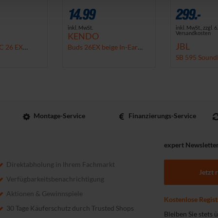
14.99
299.-
inkl. MwSt.
inkl. MwSt., zzgl.
6
Versandkosten
KENDO
JBL
C 26 EX
Buds 26EX beige In-Ear
Kopfhörer
SB 595 Sound
Subwoofer
Montage-Service
Finanzierungs-Service
expert Newslette
Direktabholung in Ihrem Fachmarkt
Jetzt 
Verfügbarkeitsbenachrichtigung
Aktionen & Gewinnspiele
Kostenlose Regist
30 Tage Käuferschutz durch Trusted Shops
Bleiben Sie stets