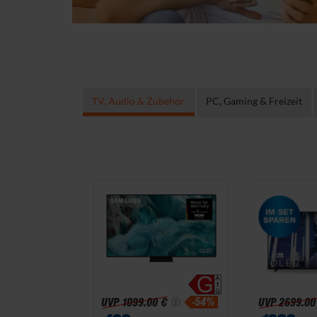
TV, Audio & Zubehör
PC, Gaming & Freizeit
-54%
UVP
1099.00 €
UVP
2699.00