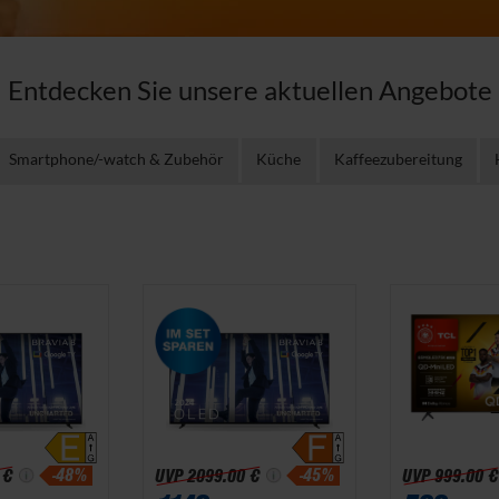
Entdecken Sie unsere aktuellen Angebote
Smartphone/-watch & Zubehör
Küche
Kaffeezubereitung
-48%
-45%
 €
UVP
2099.00 €
UVP
999.00 €