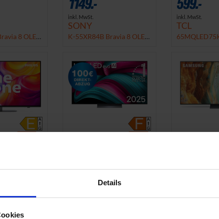
1149.-
599.-
inkl. MwSt.
inkl. MwSt.
SONY
TCL
ravia 8 OLED
K-55XR84B Bravia 8 OLED
65MQLED75K
TV
LED TV
-18%
-59%
€
UVP
3199.00 €
1299.-
599.-
inkl. MwSt.
inkl. MwSt.
LG
SAMSUN
QLED TV
OLED65C56LB
GQ55QN74FA
Details
QLED TV
Cookies