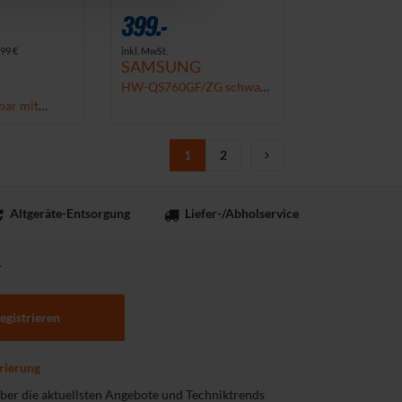
399.-
.99 €
inkl. MwSt.
SAMSUNG
HW-QS760GF/ZG schwarz
Soundbar mit Subwoofer &
bar mit
Rücklautsprecher (2025)
1
2
Altgeräte-Entsorgung
Liefer-/Abholservice
r
registrieren
rierung
 über die aktuellsten Angebote und Techniktrends