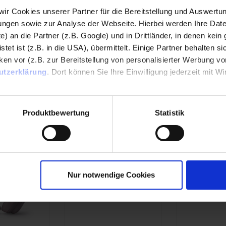
 wir Cookies unserer Partner für die Bereitstellung und Auswertu
gen sowie zur Analyse der Webseite. Hierbei werden Ihre Date
e) an die Partner (z.B. Google) und in Drittländer, in denen kein 
et ist (z.B. in die USA), übermittelt. Einige Partner behalten si
en vor (z.B. zur Bereitstellung von personalisierter Werbung von
utzerklärung
. Dort können Sie Ihre Einwilligung jederzeit mit Wi
14.99
14.99
inkl. MwSt.
inkl. MwSt.
KENDO
KENDO
pressum
Produktbewertung
Statistik
0
Buds 26EX dark pink In-Ear
Buds 26EX bla
echer
Kopfhörer
Kopfhörer
Nur notwendige Cookies