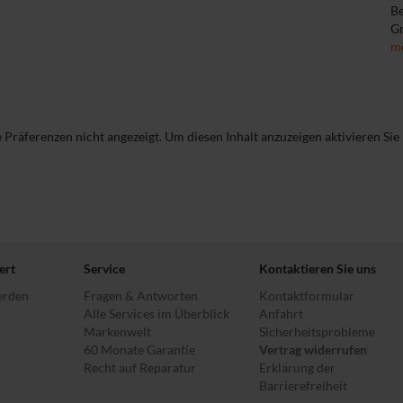
B
Gr
m
räferenzen nicht angezeigt. Um diesen Inhalt anzuzeigen aktivieren Sie
ert
Service
Kontaktieren Sie uns
erden
Fragen & Antworten
Kontaktformular
Alle Services im Überblick
Anfahrt
Markenwelt
Sicherheitsprobleme
60 Monate Garantie
Vertrag widerrufen
Recht auf Reparatur
Erklärung der
Barrierefreiheit