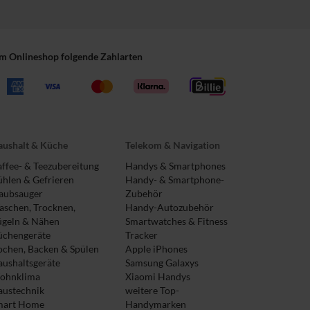
im Onlineshop folgende Zahlarten
ushalt & Küche
Telekom & Navigation
ffee- & Teezubereitung
Handys & Smartphones
hlen & Gefrieren
Handy- & Smartphone-
aubsauger
Zubehör
schen, Trocknen,
Handy-Autozubehör
ügeln & Nähen
Smartwatches & Fitness
üchengeräte
Tracker
chen, Backen & Spülen
Apple iPhones
ushaltsgeräte
Samsung Galaxys
ohnklima
Xiaomi Handys
austechnik
weitere Top-
mart Home
Handymarken