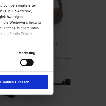
ng von personalisierter
n (z.B. IP-Adresse,
gleichwertiges
ch die Weiterverarbeitung
 Dritten). Weitere Infos
rkung für die Zukunft
29.99
inkl. MwSt., zzgl.
6.99 €
Versandkosten
KENDO
Marketing
ck In-Ear
Over-Ear ANC 26 EX beige
Cookies zulassen