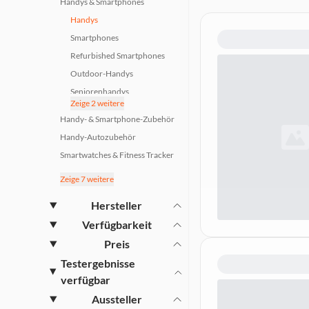
Handys & Smartphones
Handys
Smartphones
Refurbished Smartphones
Outdoor-Handys
Seniorenhandys
Zeige 2 weitere
Senioren-Smartphones
Handy- & Smartphone-Zubehör
Handy-Autozubehör
Smartwatches & Fitness Tracker
Apple iPhones
Zeige 7 weitere
Samsung Galaxys
Hersteller
Xiaomi Handys
Verfügbarkeit
weitere Top-Handymarken
Preis
Telefone & Telefon-Zubehör
Testergebnisse
Navigationsgeräte
verfügbar
Smart Home
Aussteller