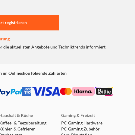
tzt registrieren
erung
er die aktuellsten Angebote und Techniktrends informiert.
n im Onlineshop folgende Zahlarten
Haushalt & Küche
Gaming & Freizeit
Kaffee- & Teezubereitung
PC-Gaming Hardware
Kühlen & Gefrieren
PC-Gaming Zubehör