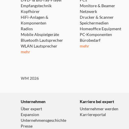
DVD- & Blu-ray-Player
PCs
Empfangstechnik
Monitore & Beamer
Kopfhörer
Netzwerk
HiFi-Anlagen &
Drucker & Scanner
Komponenten
Speichermedien
Radios
Homeoffice Equipment
Mobile Abspielgeräte
PC-Komponenten
Bluetooth Lautsprecher
Bürobedarf
WLAN Lautsprecher
mehr
mehr
WM 2026
Unternehmen
Karriere bei expert
Über expert
Unternehmer werden
Expansion
Karriereportal
Unternehmensgeschichte
Presse