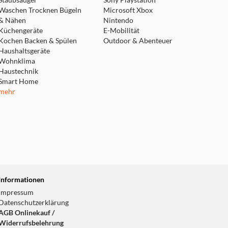
Staubsauger
Sony Playstation
Waschen Trocknen Bügeln
Microsoft Xbox
& Nähen
Nintendo
Küchengeräte
E-Mobilität
Kochen Backen & Spülen
Outdoor & Abenteuer
Haushaltsgeräte
Wohnklima
Haustechnik
Smart Home
mehr
Informationen
Impressum
Datenschutzerklärung
AGB Onlinekauf /
Widerrufsbelehrung