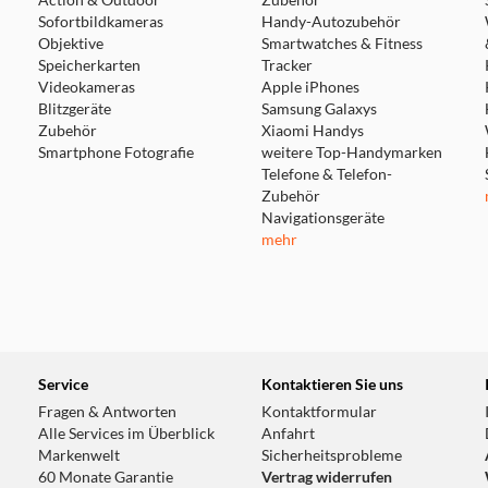
Action & Outdoor
Zubehör
Sofortbildkameras
Handy-Autozubehör
Objektive
Smartwatches & Fitness
Speicherkarten
Tracker
Videokameras
Apple iPhones
Blitzgeräte
Samsung Galaxys
Zubehör
Xiaomi Handys
Smartphone Fotografie
weitere Top-Handymarken
Telefone & Telefon-
Zubehör
Navigationsgeräte
mehr
Service
Kontaktieren Sie uns
Fragen & Antworten
Kontaktformular
Alle Services im Überblick
Anfahrt
Markenwelt
Sicherheitsprobleme
60 Monate Garantie
Vertrag widerrufen