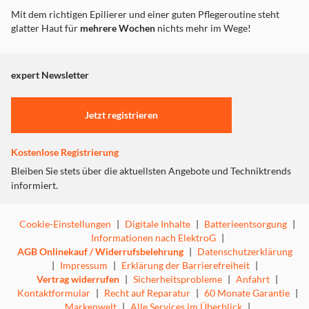
Mit dem richtigen Epilierer und einer guten Pflegeroutine steht
glatter Haut für
mehrere Wochen
nichts mehr im Wege!
expert Newsletter
Jetzt registrieren
Kostenlose Registrierung
Bleiben Sie stets über die aktuellsten Angebote und Techniktrends
informiert.
Cookie-Einstellungen
|
Digitale Inhalte
|
Batterieentsorgung
|
Informationen nach ElektroG
|
AGB Onlinekauf / Widerrufsbelehrung
|
Datenschutzerklärung
|
Impressum
|
Erklärung der Barrierefreiheit
|
Vertrag widerrufen
|
Sicherheitsprobleme
|
Anfahrt
|
Kontaktformular
|
Recht auf Reparatur
|
60 Monate Garantie
|
Markenwelt
|
Alle Services im Überblick
|