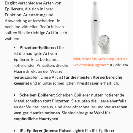
Es gibt verschiedene Arten von
Epilierern, die sich in ihrer
Funktion, Ausstattung und
Anwendung unterscheiden. Je
nach individuellen Bedürfnissen
sollten Sie die richtige Art für sich
wählen:
Pinzetten-Epilierer:
Dies
ist die häufigste Art von
Epilierer. Er arbeitet mit
BRAUN Face 810 Gesichtsepilierer und
rotierenden Pinzetten, die die
Gesichtsreinigungsbürste
(Quelle:BRAUN
Haare direkt an der Wurzel
herauszupfen. Diese Art ist
für die meisten Körperbereiche
geeignet
und in unterschiedlichen Preisklassen erhältlich.
Scheiben-Epilierer:
Scheiben-Epilierer nutzen rotierende
Metallscheiben statt Pinzetten. Sie zupfen die Haare ebenfalls
an der Wurzel heraus, sind aber oft schneller und
verursachen
weniger Hautirritationen
. Sie sind eine
gute Wahl für
empfindliche Hauttypen
.
IPL-Epilierer (Intense Pulsed Light):
Ein IPL-Epilierer