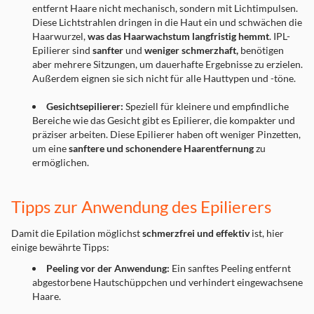
entfernt Haare nicht mechanisch, sondern mit Lichtimpulsen.
Diese Lichtstrahlen dringen in die Haut ein und schwächen die
Haarwurzel,
was das Haarwachstum langfristig hemmt
. IPL-
Epilierer sind
sanfter
und
weniger schmerzhaft,
benötigen
aber mehrere Sitzungen, um dauerhafte Ergebnisse zu erzielen.
Außerdem eignen sie sich nicht für alle Hauttypen und -töne.
Gesichtsepilierer:
Speziell für kleinere und empfindliche
Bereiche wie das Gesicht gibt es Epilierer, die kompakter und
präziser arbeiten. Diese Epilierer haben oft weniger Pinzetten,
um eine
sanftere und schonendere Haarentfernung
zu
ermöglichen.
Tipps zur Anwendung des Epilierers
Damit die Epilation möglichst
schmerzfrei und effektiv
ist, hier
einige bewährte Tipps:
Peeling vor der Anwendung:
Ein sanftes Peeling entfernt
abgestorbene Hautschüppchen und verhindert eingewachsene
Haare.