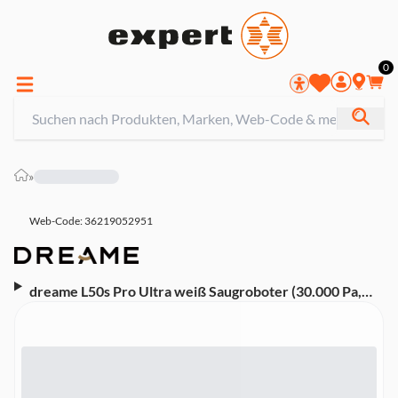
0
»
Web-Code: 36219052951
dreame L50s Pro Ultra weiß Saugroboter (30.000 Pa,
Smart Pathfinder-Technologie, KI-Erkennung, 4 cm
Hindernisüberwindung, HyperStream Detangling
DuoBrush, Duales Omni-Scrub-Wischsystem,
ThermoHub 100 °C)