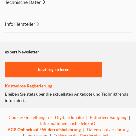
Technische Daten
und Schmutz mit leistungsstarker Performance und
leiserem Luftstrom vom Boden auf.
HyperStream DuoBrush: Haaraufnahme leicht
Info Hersteller
gemacht
Dieser Inhalt wird aufgrund Ihrer Cookie Präferenzen nicht
Die Doppelbürsten beseitigen Haare von Böden und
angezeigt. Um diesen Inhalt anzuzeigen aktivieren Sie bitte
Teppichen und sorgen zugleich für eine gleichmäßige
"Marketing".
expert Newsletter
Saugleistung, wodurch Verwicklungen reduziert werden
und eine leisere, effiziente Reinigung der Oberfläche
Einstellungen anpassen
erzielt wird.
Jetzt registrieren
Kostenlose Registrierung
Bleiben Sie stets über die aktuellsten Angebote und Techniktrends
informiert.
Cookie-Einstellungen
|
Digitale Inhalte
|
Batterieentsorgung
|
Informationen nach ElektroG
|
AGB Onlinekauf / Widerrufsbelehrung
|
Datenschutzerklärung
|
Impressum
|
Erklärung der Barrierefreiheit
|