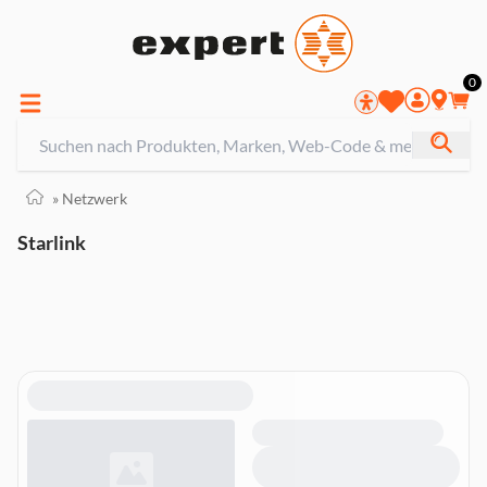
0
»
Netzwerk
Starlink