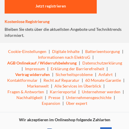
deine kreativen Momente. Motorola bringt mit dem moto
Jetzt registrieren
g67 die nächste Generation außergewöhnlicher moto g-
Geräte, damit du die perfekte Wahl für deinen Lebensstil
triffst.
Kostenlose Registrierung
Bleiben Sie stets über die aktuellsten Angebote und Techniktrends
informiert.
Ultrahelles Extreme AMOLED-Display –
mehr sehen, mehr erleben
Cookie-Einstellungen
|
Digitale Inhalte
|
Batterieentsorgung
|
Das moto g67 ist mit einem riesigen
6,78-Zoll Extreme
Informationen nach ElektroG
|
AMOLED-1,5K-Display
ausgestattet, das Inhalte
AGB Onlinekauf / Widerrufsbelehrung
|
Datenschutzerklärung
besonders lebendig und detailreich darstellt. Dank
Super-
|
Impressum
|
Erklärung der Barrierefreiheit
|
HD-Auflösung
bietet es
17 % mehr Auflösung als Standard
Vertrag widerrufen
|
Sicherheitsprobleme
|
Anfahrt
|
Full HD
, wodurch Bilder schärfer wirken und feine
Kontaktformular
|
Recht auf Reparatur
|
60 Monate Garantie
|
Details besser zur Geltung kommen.
Markenwelt
|
Alle Services im Überblick
|
Der
Modus für starke Helligkeit
erreicht eine
Fragen & Antworten
|
Karriereportal
|
Unternehmer werden
|
Spitzenhelligkeit von bis zu
Nachhaltigkeit
|
Presse
5000 Nits
|
Unternehmensgeschichte
und sorgt dafür,
|
Expansion
|
Über expert
dass Inhalte auch bei direktem Sonnenlicht klar erkennbar
bleiben – bis zu
fünfmal heller als bei der vorherigen
Generation
. Die
120-Hz-Bildwiederholfrequenz
Wir akzeptieren im Onlineshop folgende Zahlarten
ermöglicht besonders flüssiges Scrollen, Spielen und
Multitasking, während der Auto-Modus die Bildrate