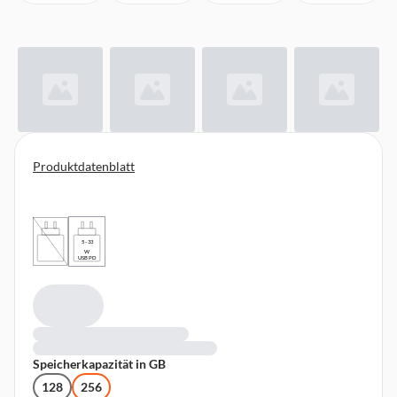
Produktdatenblatt
5 - 33
W
USB PD
Speicherkapazität in GB
128
256