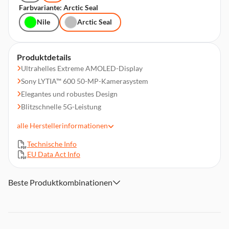
Farbvariante: Arctic Seal
Nile
Arctic Seal
Produktdetails
Ultrahelles Extreme AMOLED-Display
Sony LYTIA™ 600 50-MP-Kamerasystem
Elegantes und robustes Design
Blitzschnelle 5G-Leistung
Lange Akkulaufzeit
alle
Herstellerinformationen
Stereo-Lautsprecher mit Dolby Atmos®
Technische Info
EU Data Act Info
Beste Produktkombinationen