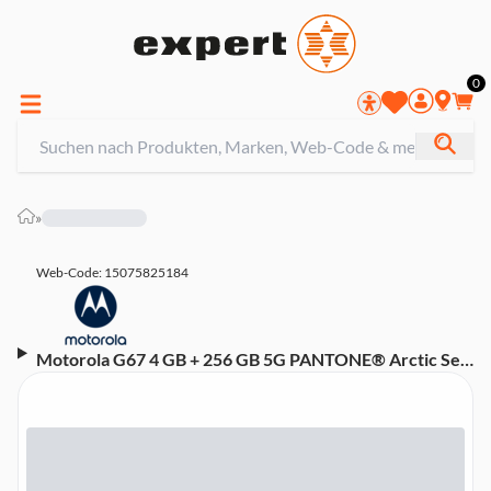
0
»
Web-Code: 15075825184
Motorola G67 4 GB + 256 GB 5G PANTONE® Arctic Seal
Smartphone (6,7 Zoll, 50 MP, Quad-Kamera, 5.200-mAh,
Octa-Core, Fingerabdrucksensor, Gesichtserkennung,
Grau)