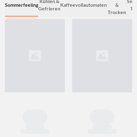
Kühlen &
Smar
Sommerfeeling
Kaffeevollautomaten
&
Gefrieren
TV
Trocken