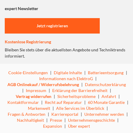
angezeigt. Um diesen Inhalt anzuzeigen aktivieren Sie bitte
"Marketing".
expert Newsletter
Einstellungen anpassen
Jetzt registrieren
Kostenlose Registrierung
Bleiben Sie stets über die aktuellsten Angebote und Techniktrends
informiert.
Cookie-Einstellungen
|
Digitale Inhalte
|
Batterieentsorgung
|
Informationen nach ElektroG
|
AGB Onlinekauf / Widerrufsbelehrung
|
Datenschutzerklärung
|
Impressum
|
Erklärung der Barrierefreiheit
|
Vertrag widerrufen
|
Sicherheitsprobleme
|
Anfahrt
|
Kontaktformular
|
Recht auf Reparatur
|
60 Monate Garantie
|
Markenwelt
|
Alle Services im Überblick
|
Fragen & Antworten
|
Karriereportal
|
Unternehmer werden
|
Nachhaltigkeit
|
Presse
|
Unternehmensgeschichte
|
Expansion
|
Über expert