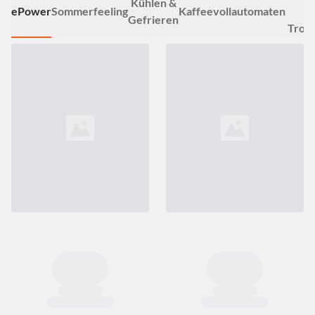
Kühlen &
ePower
Sommerfeeling
Kaffeevollautomaten
&
Gefrieren
Troc