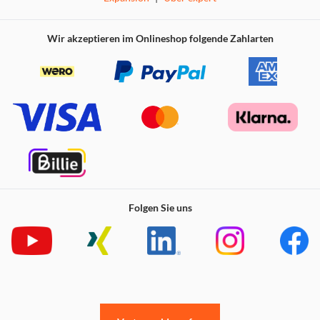
KABELLOSE VERBINDUNG
Wir akzeptieren im Onlineshop folgende Zahlarten
Keine Kabel. Kein Chaos. Nichts als purer, unverfälschter
Sound. Genieße satteren, stärkeren Sound für dein Home-
Entertainment mit der neuesten Bluetooth LE Audio
Technologie. Kopple ihn ganz einfach mit unserer
Soundbar-Reihe, vergiss den Setup-Stress und genieße
Sound in Bestform.
FLEXIBLE PLATZIERUNG
Folgen Sie uns
Platziere diesen Subwoofer dort, wo er am besten klingt
und sich sehen lassen kann. Lass tiefen, dominanten Sound
eindrucksvoll für sich sprechen. Der Heston Sub 200
liefert bisher unerreichte Bass-Performance. Wo auch
immer du ihn hinstellst: Du spürst das Beben. Denn dieser
Bass geht tief und kennt keine Grenzen.