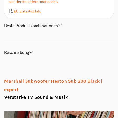
Platziere diesen Subwoofer flexibel dort, wo er am besten
alle
Herstellerinformationen
klingt und sich sehen lassen kann
EU Data Act Info
Steuere deinen Subwoofer ganz einfach über die Marshall
App
Lieferumfang: Heston Sub 200 Subwoofer, Netzkabel,
Beste Produktkombinationen
Schnellstartanleitung
Beschreibung
Marshall Subwoofer Heston Sub 200 Black |
expert
Verstärke TV Sound & Musik