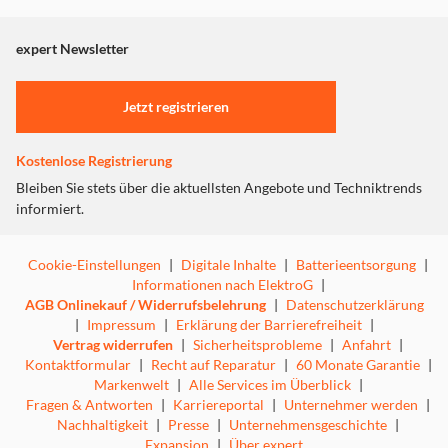
jahrzehntelange Expertise im Bühnen-Sound liefern kann.
angezeigt. Um diesen Inhalt anzuzeigen aktivieren Sie bitte
Klassisches Design, kolossale Performance: Der Heston
"Marketing".
expert Newsletter
Sub 200 lässt die Wände wackeln. Dieser Subwoofer fügt
sich nahtlos in dein Zuhause ein und liefert überragenden
Einstellungen anpassen
Bass, egal wo er steht. Dank kabelloser Verbindung mit
Jetzt registrieren
unseren TV-Soundprodukten ist das Setup super einfach.
Kostenlose Registrierung
Bleiben Sie stets über die aktuellsten Angebote und Techniktrends
informiert.
TIEFER BASS
Cookie-Einstellungen
|
Digitale Inhalte
|
Batterieentsorgung
|
Informationen nach ElektroG
|
Spür das Beben, das dich bewegt. Dieser Subwoofer liefert
AGB Onlinekauf / Widerrufsbelehrung
|
Datenschutzerklärung
überwältigenden Bass, der deinen Filmabend zum
|
Impressum
|
Erklärung der Barrierefreiheit
|
Headliner-Event macht. Genieße Power und Präzision als
Vertrag widerrufen
|
Sicherheitsprobleme
|
Anfahrt
|
perfekte Ergänzung zu deiner Soundbar.
Kontaktformular
|
Recht auf Reparatur
|
60 Monate Garantie
|
Markenwelt
|
Alle Services im Überblick
|
Fragen & Antworten
|
Karriereportal
|
Unternehmer werden
|
Nachhaltigkeit
|
Presse
|
Unternehmensgeschichte
|
Expansion
|
Über expert