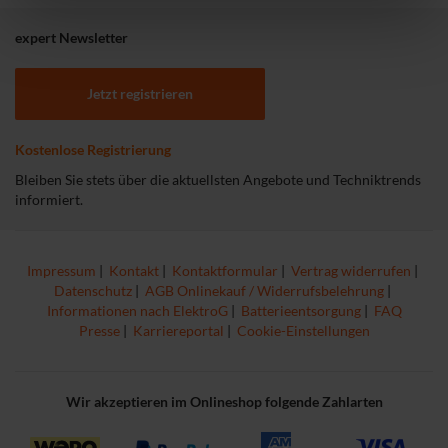
1
7
B
B
expert Newsletter
e
e
w
w
Jetzt registrieren
e
e
r
r
t
t
Kostenlose Registrierung
u
u
n
n
Bleiben Sie stets über die aktuellsten Angebote und Techniktrends
g
g
informiert.
e
n
Impressum
|
Kontakt
|
Kontaktformular
|
Vertrag widerrufen
|
Datenschutz
|
AGB Onlinekauf / Widerrufsbelehrung
|
Informationen nach ElektroG
|
Batterieentsorgung
|
FAQ
Presse
|
Karriereportal
|
Cookie-Einstellungen
Wir akzeptieren im Onlineshop folgende Zahlarten