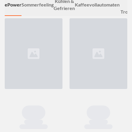
Kühlen &
ePower
Sommerfeeling
Kaffeevollautomaten
&
Gefrieren
Troc