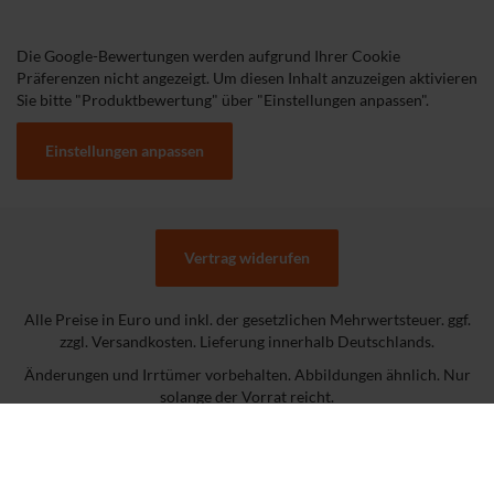
Die Google-Bewertungen werden aufgrund Ihrer Cookie
Präferenzen nicht angezeigt. Um diesen Inhalt anzuzeigen aktivieren
Sie bitte "Produktbewertung" über "Einstellungen anpassen".
Einstellungen anpassen
Vertrag widerufen
Alle Preise in Euro und inkl. der gesetzlichen Mehrwertsteuer. ggf.
zzgl. Versandkosten. Lieferung innerhalb Deutschlands.
Änderungen und Irrtümer vorbehalten. Abbildungen ähnlich. Nur
solange der Vorrat reicht.
© expert e-Commerce GmbH