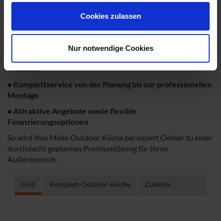
Ihre Vorteile bei expert Oehler:
Cookies zulassen
• Persönliche Beratung durch erfahrene Outdoor Küchen
Experten
Nur notwendige Cookies
• Umfangreiches Sortiment an Miele Outdoor Geräten und
Modulen
• Komplettservice von der Planung bis zur professionellen
Montage
• Attraktive Angebote sowie flexible
Finanzierungsoptionen
So wird Ihre Miele Outdoor Küche bei expert Oehler zu einer
durchdacht geplanten Premiumlösung für Ihren
Außenbereich.
Grill
Komplett-Outdoor-Küche
Zubehör