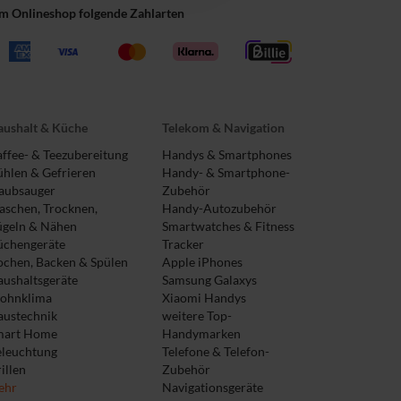
im Onlineshop folgende Zahlarten
ushalt & Küche
Telekom & Navigation
ffee- & Teezubereitung
Handys & Smartphones
hlen & Gefrieren
Handy- & Smartphone-
aubsauger
Zubehör
schen, Trocknen,
Handy-Autozubehör
ügeln & Nähen
Smartwatches & Fitness
üchengeräte
Tracker
chen, Backen & Spülen
Apple iPhones
ushaltsgeräte
Samsung Galaxys
ohnklima
Xiaomi Handys
austechnik
weitere Top-
mart Home
Handymarken
eleuchtung
Telefone & Telefon-
illen
Zubehör
ehr
Navigationsgeräte