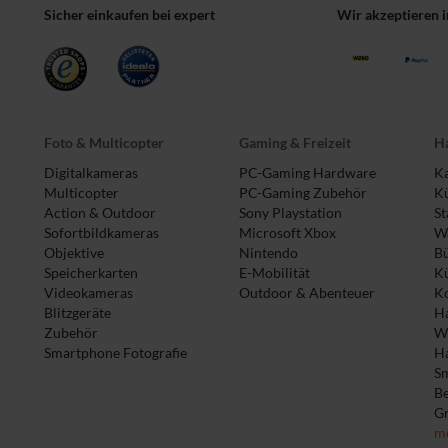
Sicher einkaufen bei expert
Wir akzeptieren 
Foto & Multicopter
Gaming & Freizeit
Ha
Digitalkameras
PC-Gaming Hardware
Ka
Multicopter
PC-Gaming Zubehör
Kü
Action & Outdoor
Sony Playstation
St
Sofortbildkameras
Microsoft Xbox
Wa
Objektive
Nintendo
B
Speicherkarten
E-Mobilität
K
Videokameras
Outdoor & Abenteuer
Ko
Blitzgeräte
Ha
Zubehör
W
Smartphone Fotografie
H
S
B
Gr
m