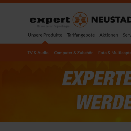
Unsere Produkte
Tarifangebote
Aktionen
Serv
TV & Audio
Computer & Zubehör
Foto & Multicopt
Fernseher
Notebooks
Digitalkameras
Handys & Smartphones
Kaffee- & Teezubereitung
Rasierer, Bartstyling &
Hörbücher & Hörfiguren
PC-Gaming Hardware
Heimkino
Tablets
Multicopter
Handy- & Smartphone
Kühlen & Gefrieren
Haarentfernung, Trim
LEGO®
PC-Gaming Zubehör
Haarentfernung für
Zubehör
& Rasierer für Frauen
LCD & LED Fernseher
Laptops
Systemkameras
Smartphones
Kaffeevollautomaten
toniebox 2
Gaming-PCs
Soundbars
Tablets
Drohnen mit Kamera
Kühl-Gefrier-
LEGO® Alle Sets
Gaming-Tastaturen
Männer
OLED TVs
2in1 Convertibles
Kompaktkameras
Refurbished
Espressomaschinen
tonieplay
Gaming-Notebooks
Soundbars mit
Apple iPads
DJI Drohnen
Handyhüllen
Kombinationen
Epilierer
LEGO® Creator
Gaming-Mäuse
QLED TVs
MacBooks
Smartphones
Kaffeepadmaschinen &
Herrenrasierer
toniebox 2 Zubehör
Gaming-Monitore
Subwoofer
Samsung Tablets
DJI Zubehör
Displayschutz
Side-by-Side
IPL Haarentfernung
LEGO® Classic
Gaming-Mauspads
Micro RGB TVs
Copilot+ PCs
Handys
Kapselmaschinen
Bartschneider &
tonies Figuren
Handheld Konsolen
Samsung Soundbars
Lenovo Tablets
Drohnen Zubehör
Ladekabel
Kühlschränke
Damenrasierer
LEGO® City
Gaming-Headsets
mehr
mehr
Outdoor-Handys
Kaffeemaschinen
Barttrimmer
mehr
mehr
Sonos Soundbars
mehr
Ladegeräte
Kühlschränke
Präzisionstrimmer für
mehr
mehr
mehr
mehr
Bodytrimmer
mehr
mehr
Einbaukühlschränke
Frauen
Netzwerk
Spielfahrzeuge &
Nintendo
Drucker & Scanner
Kleinkinder- &
E-Mobilität
Präzisionstrimmer für
mehr
Kopfhörer
Objektive
Apple iPhones
Modellbau
HiFi-Anlagen &
Speicherkarten
Samsung Galaxys
Babyspielzeug
Männer
Router
Nintendo Switch 2
Multifunktionsdrucke
E-Scooter
Küchengeräte
Komponenten
Kochen, Backen & Spü
mehr
In-Ear Kopfhörer
Fritzbox
Festbrennweiten-
iPhone 17e
Spielzeugautos
Konsolen
Tintenstrahldrucker
Micro SD Speicherkar
Samsung Galaxy Z Fol
Kleinkinderspielzeug
Xiaomi E-Scooter