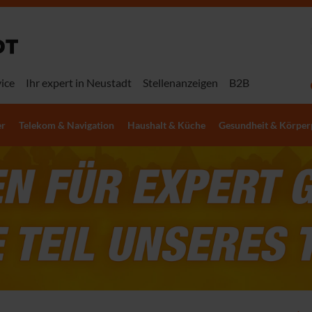
ice
Ihr expert in Neustadt
Stellenanzeigen
B2B
er
Telekom & Navigation
Haushalt & Küche
Gesundheit & Körper
-
mer
DVD- & Blu-ray-Player
PCs
Action & Outdoor
Handy-Autozubehör
Staubsauger
Braun Rasierer
Playmobil®
Sony Playstation
Empfangstechnik
Monitore & Beamer
Sofortbildkameras
Smartwatches & Fitness
Waschen, Trocknen,
Philips Rasierer
Gesellschaftsspiele &
Microsoft Xbox
Tracker
Bügeln & Nähen
Puzzle
4K Blu-ray-Player
Desktop-PCs
Action Kameras
Handy-Autohalterungen
Akku Staubsauger
Braun Series 9
Playmobil® Alle Sets
Playstation Konsolen
SAT-Receiver
Monitore
Sofortbildkameras
Philips OneBlade
Xbox Konsolen
Blu-ray-Player &
All-in-One PCs
Outdoor Kameras
Autoladegeräte
Bodenstaubsauger
Braun Series 8
Playmobil® Wiltopia
Playstation 5 Spiele
DVB-T2-Receiver
Gaming-Monitore
Sofortbildkamera-Filme
Smartwatches
Waschmaschinen
Philips Series 7000
Brettspiele
Xbox Controller
Rekorder
Mini-PCs
Wildkameras
Freisprecheinrichtungen
Miele Staubsauger
Braun Series 7
Playstation 5 Controller
Kabel-Receiver
24 Zoll Monitore
Sofortbildkamera-
Apple Watch
Wäschetrockner
Philips Series 5000
Puzzle
Xbox Series X|S Spiele
DVD-Player & Rekorder
Apple iMacs
Action Kamera Zubehör
Auto Lade- &
Samsung Staubsauger
Braun Series 6
Playstation 4 Spiele
CI Module & HD+ Karten
27 Zoll Monitore
Taschen
Samsung Smartwatches
Waschtrockner
Philips Series 3000
Kartenspiele
Xbox One Spiele
Tragbare DVD Player
mehr
mehr
Halterungssets
mehr
mehr
mehr
mehr
mehr
Sofortbild-Fotoalben
Garmin Smartwatches
Wärmepumpentrockner
mehr
mehr
mehr
mehr
mehr
mehr
Speichermedien
Action- &
Outdoor & Abenteuer
Homeoffice Equipment
Lernen, Basteln,
Radios
Videokameras
Xiaomi Handys
Outdoorspielzeug
Mobile Abspielgeräte
Blitzgeräte
weitere Top-
Experimentieren
r
Externe Festplatten
Metalldetektoren
PC-Lautsprecher
len
Haushaltsgeräte
Handymarken
Wohnklima
ten
d8
DAB Radios
Interne Festplatten
Camcorder
Xiaomi 15T
Ferngesteuerte Autos
Mobile Lautsprecher
Headsets
Blitzgeräte
Lernspiele