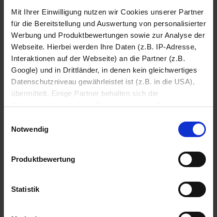
v
v
Mit Ihrer Einwilligung nutzen wir Cookies unserer Partner
o
o
für die Bereitstellung und Auswertung von personalisierter
n
n
-53%
UVP
999.00 €
Werbung und Produktbewertungen sowie zur Analyse der
5
5
217.-
467.-
Webseite. Hierbei werden Ihre Daten (z.B. IP-Adresse,
S
S
t
t
Interaktionen auf der Webseite) an die Partner (z.B.
e
e
inkl. MwSt.
Kostenloser Versand
inkl. MwSt., zzgl.
79.90 €
Versandk
Google) und in Drittländer, in denen kein gleichwertiges
r
r
Datenschutzniveau gewährleistet ist (z.B. in die USA),
n
n
übermittelt. Einige Partner behalten sich die
e
e
Weiterverarbeitung Ihrer Daten zu eigenen Zwecken vor
n
n
.
.
(z.B. zur Bereitstellung von personalisierter Werbung von
Einwilligungsauswahl
1
1
Dritten). Weitere Infos erhalten Sie in der
Notwendig
8
4
Datenschutzerklärung
. Dort können Sie Ihre
B
B
Einwilligung jederzeit mit Wirkung für die Zukunft
e
e
Produktbewertung
widerrufen
w
w
e
e
r
r
Datenschutzerklärung
Impressum
Statistik
t
t
u
u
n
n