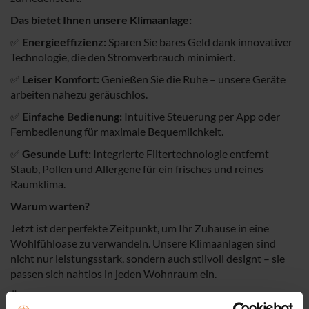
Das bietet Ihnen unsere Klimaanlage:
✅
Energieeffizienz:
Sparen Sie bares Geld dank innovativer
Technologie, die den Stromverbrauch minimiert.
✅
Leiser Komfort:
Genießen Sie die Ruhe – unsere Geräte
arbeiten nahezu geräuschlos.
✅
Einfache Bedienung:
Intuitive Steuerung per App oder
Fernbedienung für maximale Bequemlichkeit.
✅
Gesunde Luft:
Integrierte Filtertechnologie entfernt
Staub, Pollen und Allergene für ein frisches und reines
Raumklima.
Warum warten?
Jetzt ist der perfekte Zeitpunkt, um Ihr Zuhause in eine
Wohlfühloase zu verwandeln. Unsere Klimaanlagen sind
nicht nur leistungsstark, sondern auch stilvoll designt – sie
passen sich nahtlos in jeden Wohnraum ein.
Überzeugen Sie sich selbst – besuchen Sie uns im Geschäft