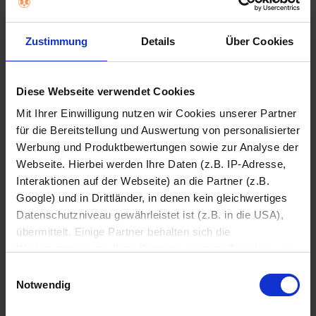
oder kontaktieren Sie uns für eine persönliche Beratung.
„Ihre Wohlfühltemperatur zu jeder Jahreszeit!“
Zustimmung
Details
Über Cookies
Genießen Sie das perfekte Raumklima – egal, ob heiße
Sommertage oder kalte Winterabende. Mit unserer modernen
Klimaanlage, die sowohl kühlen als auch heizen.
Diese Webseite verwendet Cookies
Mit Ihrer Einwilligung nutzen wir Cookies unserer Partner
für die Bereitstellung und Auswertung von personalisierter
Werbung und Produktbewertungen sowie zur Analyse der
Webseite. Hierbei werden Ihre Daten (z.B. IP-Adresse,
Interaktionen auf der Webseite) an die Partner (z.B.
Google) und in Drittländer, in denen kein gleichwertiges
Datenschutzniveau gewährleistet ist (z.B. in die USA),
übermittelt. Einige Partner behalten sich die
Weiterverarbeitung Ihrer Daten zu eigenen Zwecken vor
(z.B. zur Bereitstellung von personalisierter Werbung von
Einwilligungsauswahl
Dritten). Weitere Infos erhalten Sie in der
Ihre Klimaanlage für Zuhause bei expert Hartmann in Bad
Notwendig
Windsheim entdecken!
Datenschutzerklärung
. Dort können Sie Ihre