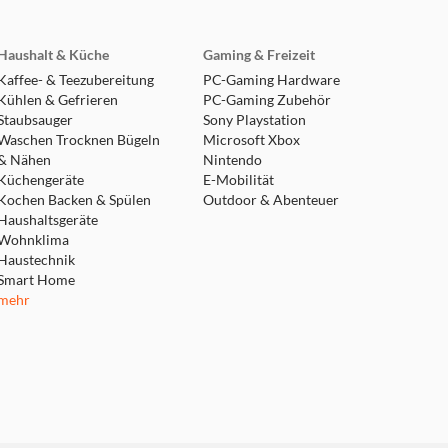
Haushalt & Küche
Gaming & Freizeit
Kaffee- & Teezubereitung
PC-Gaming Hardware
Kühlen & Gefrieren
PC-Gaming Zubehör
Staubsauger
Sony Playstation
Waschen Trocknen Bügeln
Microsoft Xbox
& Nähen
Nintendo
Küchengeräte
E-Mobilität
Kochen Backen & Spülen
Outdoor & Abenteuer
Haushaltsgeräte
Wohnklima
Haustechnik
Smart Home
mehr