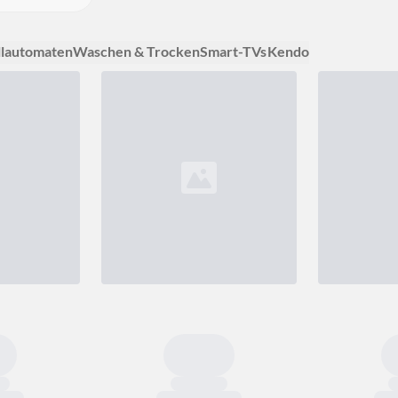
llautomaten
Waschen & Trocken
Smart-TVs
Kendo