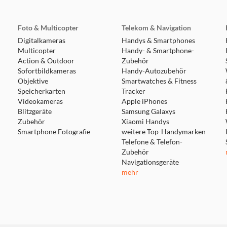
Foto & Multicopter
Telekom & Navigation
Digitalkameras
Handys & Smartphones
Multicopter
Handy- & Smartphone-
Action & Outdoor
Zubehör
Sofortbildkameras
Handy-Autozubehör
Objektive
Smartwatches & Fitness
Speicherkarten
Tracker
Videokameras
Apple iPhones
Blitzgeräte
Samsung Galaxys
Zubehör
Xiaomi Handys
Smartphone Fotografie
weitere Top-Handymarken
Telefone & Telefon-
Zubehör
Navigationsgeräte
mehr