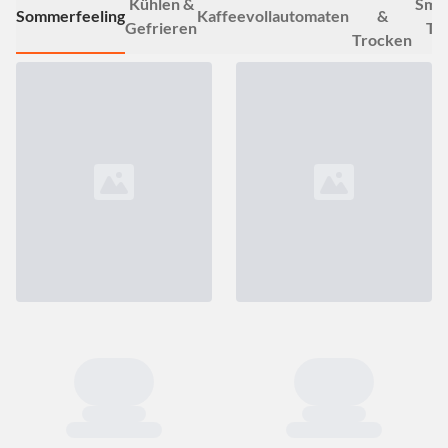
Kühlen &
Smar
Sommerfeeling
Kaffeevollautomaten
&
Gefrieren
TV
Trocken