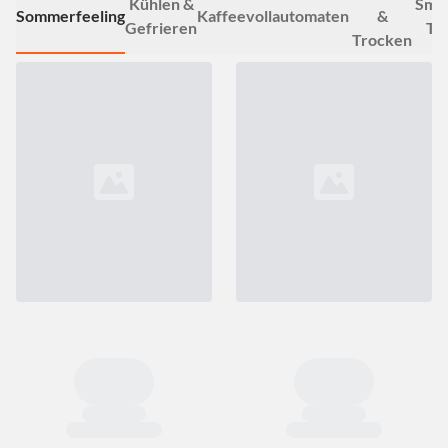
Kühlen &
Smar
Sommerfeeling
Kaffeevollautomaten
&
Gefrieren
TV
Trocken