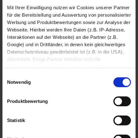
v
v
Mit Ihrer Einwilligung nutzen wir Cookies unserer Partner
o
o
für die Bereitstellung und Auswertung von personalisierter
n
n
-54%
-40
UVP
1099.00 €
UVP
999.00 €
Werbung und Produktbewertungen sowie zur Analyse der
5
5
499.-
599.-
Webseite. Hierbei werden Ihre Daten (z.B. IP-Adresse,
S
S
t
t
Interaktionen auf der Webseite) an die Partner (z.B.
e
e
inkl. MwSt., zzgl.
79.90 €
Versandkosten
inkl. MwSt.
Google) und in Drittländer, in denen kein gleichwertiges
r
r
Datenschutzniveau gewährleistet ist (z.B. in die USA),
n
n
übermittelt. Einige Partner behalten sich die
e
e
Weiterverarbeitung Ihrer Daten zu eigenen Zwecken vor
n
n
.
.
(z.B. zur Bereitstellung von personalisierter Werbung von
Einwilligungsauswahl
3
Dritten). Weitere Infos erhalten Sie in der
Notwendig
9
Datenschutzerklärung
. Dort können Sie Ihre
B
Einwilligung jederzeit mit Wirkung für die Zukunft
e
Produktbewertung
widerrufen
w
e
r
Datenschutzerklärung
Impressum
Statistik
t
u
n