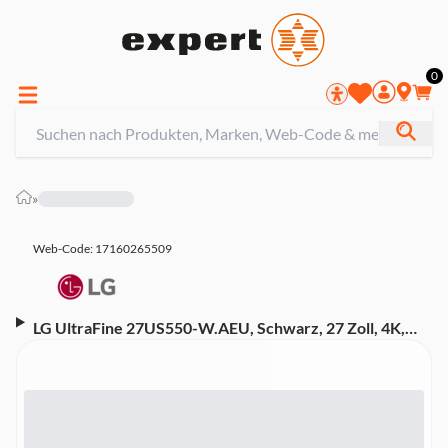
0
»
Web-Code: 17160265509
LG UltraFine 27US550-W.AEU, Schwarz, 27 Zoll, 4K,
IPS, 60 Hz, 5 ms (HDMI, DisplayPort, höhenverstellbar,
neigbar, schwenkbar, HDR10)