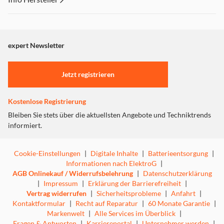
Dieser Inhalt wird aufgrund Ihrer Cookie Präferenzen nicht
angezeigt. Um diesen Inhalt anzuzeigen aktivieren Sie bitte
"Marketing".
expert Newsletter
Einstellungen anpassen
Jetzt registrieren
Kostenlose Registrierung
Bleiben Sie stets über die aktuellsten Angebote und Techniktrends
informiert.
Cookie-Einstellungen
|
Digitale Inhalte
|
Batterieentsorgung
|
Informationen nach ElektroG
|
AGB Onlinekauf / Widerrufsbelehrung
|
Datenschutzerklärung
|
Impressum
|
Erklärung der Barrierefreiheit
|
Vertrag widerrufen
|
Sicherheitsprobleme
|
Anfahrt
|
Kontaktformular
|
Recht auf Reparatur
|
60 Monate Garantie
|
Markenwelt
|
Alle Services im Überblick
|
Fragen & Antworten
|
Karriereportal
|
Unternehmer werden
|