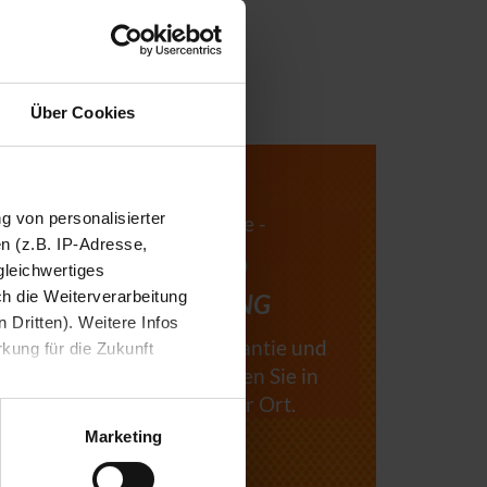
Über Cookies
ng von personalisierter
Mehr Schutz für Ihre Geräte -
n (z.B. IP-Adresse,
MULTIGARANTIE UND
gleichwertiges
ch die Weiterverarbeitung
GERÄTEVERSICHERUNG
 Dritten). Weitere Infos
Mehr zum Thema Multigarantie und
rkung für die Zukunft
Geräteversicherung erfahren Sie in
Ihrem expert Fachmarkt vor Ort.
Marketing