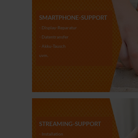
SMARTPHONE-SUPPORT
- Display-Reparatur
- Datentransfer
- Akku-Tausch
uvm.
STREAMING-SUPPORT
- Installation