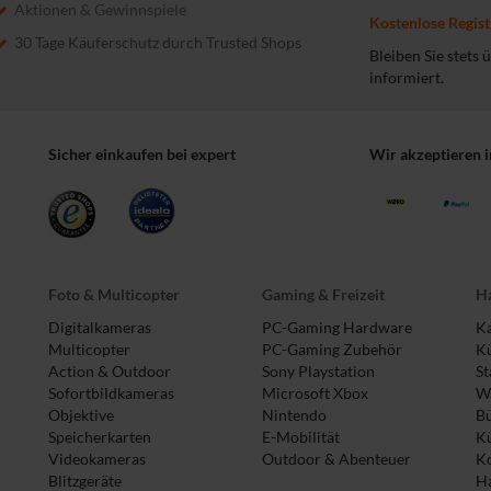
Aktionen & Gewinnspiele
Kostenlose Regist
30 Tage Käuferschutz durch Trusted Shops
Bleiben Sie stets
informiert.
Sicher einkaufen bei expert
Wir akzeptieren 
Foto & Multicopter
Gaming & Freizeit
Ha
Digitalkameras
PC-Gaming Hardware
Ka
Multicopter
PC-Gaming Zubehör
Kü
Action & Outdoor
Sony Playstation
St
Sofortbildkameras
Microsoft Xbox
Wa
Objektive
Nintendo
B
Speicherkarten
E-Mobilität
K
Videokameras
Outdoor & Abenteuer
Ko
Blitzgeräte
Ha