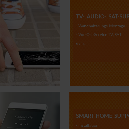
TV-, AUDIO-, SAT-S
- Wandhalterungs-Montage
- Vor-Ort-Service TV, SAT
uvm.
SMART-HOME-SUPP
- Installation