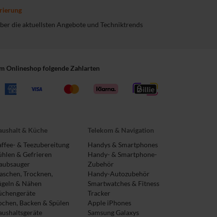
rierung
 über die aktuellsten Angebote und Techniktrends
im Onlineshop folgende Zahlarten
ushalt & Küche
Telekom & Navigation
ffee- & Teezubereitung
Handys & Smartphones
hlen & Gefrieren
Handy- & Smartphone-
aubsauger
Zubehör
schen, Trocknen,
Handy-Autozubehör
ügeln & Nähen
Smartwatches & Fitness
üchengeräte
Tracker
chen, Backen & Spülen
Apple iPhones
ushaltsgeräte
Samsung Galaxys