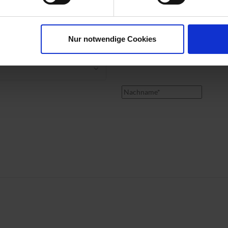
Nur notwendige Cookies
in mit unserem Serviceteam machen?