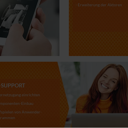
- Erweiterung der Aktoren
-SUPPORT
ternetzugang einrichten
omponenten-Einbau
fspielen von Anwender-
grammen
.