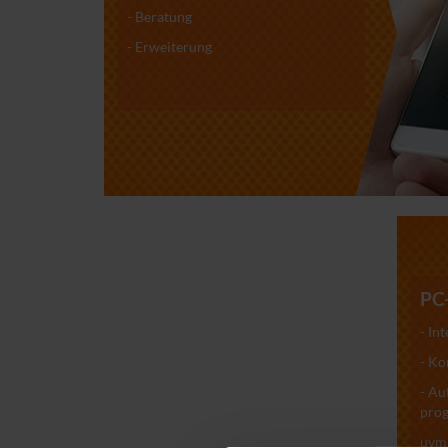
- Beratung
- Erweiterung
PC
- In
- K
- Au
pro
uvm