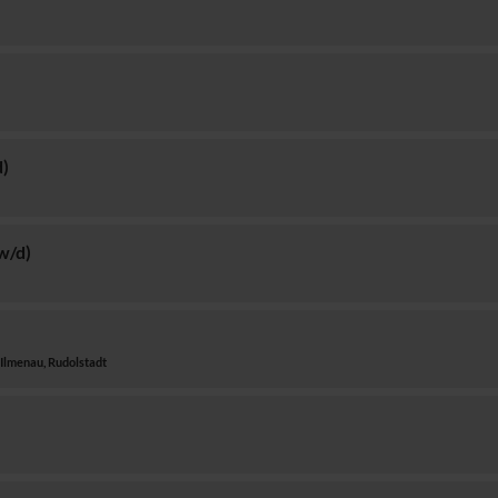
d)
w/d)
Ilmenau, Rudolstadt