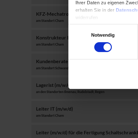
Ihrer Daten zu eigenen Zweck
erhalten Sie in der
Datensch
KFZ-Mechatroniker (m/w/d)
widerrufen
am Standort Cham
Einwilligungsauswahl
Datenschutzerklärung
Im
Notwendig
Konstrukteur EPLAN (m/w/d)
am Standort Cham
Kundenberater B2B (m/w/d)
am Standort Schwandorf
Lagerist (m/w/d)
an den Standorten Ilmenau, Rudolstadt, Regen
Leiter IT (m/w/d)
am Standort Cham
Leiter (m/w/d) für die Fertigung Schaltschran