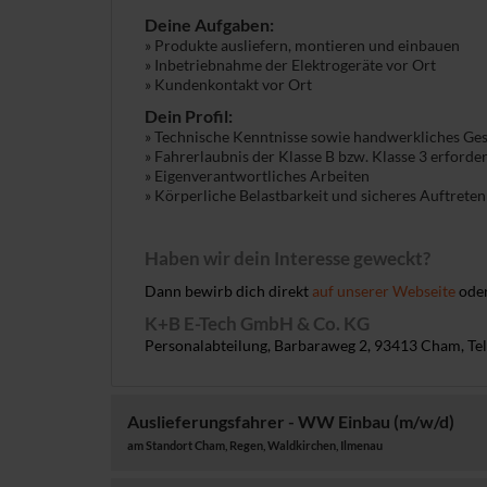
Deine Aufgaben:
» Produkte ausliefern, montieren und einbauen
» Inbetriebnahme der Elektrogeräte vor Ort
» Kundenkontakt vor Ort
Dein Profil:
» Technische Kenntnisse sowie handwerkliches Ge
» Fahrerlaubnis der Klasse B bzw. Klasse 3 erforder
» Eigenverantwortliches Arbeiten
» Körperliche Belastbarkeit und sicheres Auftreten
Haben wir dein Interesse geweckt?
Dann bewirb dich direkt
auf unserer Webseite
oder
K+B E-Tech GmbH & Co. KG
Personalabteilung, Barbaraweg 2, 93413 Cham, Tel
Auslieferungsfahrer - WW Einbau (m/w/d)
am Standort Cham, Regen, Waldkirchen, Ilmenau