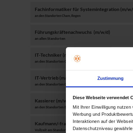
Fachinformatiker für Systemintegration (m/w/
an den Standorten Cham, Regen
Führungskräftenachwuchs (m/w/d)
an allen Standorten
IT-Techniker (m/w/d)
an den Standorten Cham, Regen
IT-Vertrieb (m/w/d)
Zustimmung
an den Standorten Cham
Diese Webseite verwendet 
Kassierer (m/w/d)
Mit Ihrer Einwilligung nutzen
an den Standorten Bad Kötzting, Schwandorf
Werbung und Produktbewertun
Interaktionen auf der Webseit
Kaufmann/-frau für IT-Systemmanagement (m
Datenschutzniveau gewährleist
Vollzeit am Standort Cham