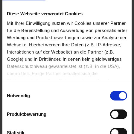
Kompetente Kaufberatung für Ihre
Diese Webseite verwendet Cookies
neuen Elektrogeräte!
Mit Ihrer Einwilligung nutzen wir Cookies unserer Partner
für die Bereitstellung und Auswertung von personalisierter
Natürlich
beraten wir Sie auch gerne beim Kauf Ihrer
Werbung und Produktbewertungen sowie zur Analyse der
neuen Elektrogeräte!
Webseite. Hierbei werden Ihre Daten (z.B. IP-Adresse,
Unsere Fachberater hören Ihnen zu und nehmen sich Zeit,
Interaktionen auf der Webseite) an die Partner (z.B.
um Ihre Wünsche und Anforderungen zu verstehen. So
Google) und in Drittländer, in denen kein gleichwertiges
stellen wir sicher, dass Sie mit Ihrem Kauf rundum zufrieden
Datenschutzniveau gewährleistet ist (z.B. in die USA),
sind.
übermittelt. Einige Partner behalten sich die
Kontaktieren Sie und oder schauen Sie einfach in einem
Weiterverarbeitung Ihrer Daten zu eigenen Zwecken vor
unserer Fachmärkte vorbei.
(z.B. zur Bereitstellung von personalisierter Werbung von
Einwilligungsauswahl
Dritten). Weitere Infos erhalten Sie in der
Gemeinsam finden wir das passende Gerät für Ihr Budget
Notwendig
und Ihre Bedürfnisse!
Datenschutzerklärung
. Dort können Sie Ihre
Einwilligung jederzeit mit Wirkung für die Zukunft
Produktbewertung
widerrufen
Datenschutzerklärung
Impressum
Statistik