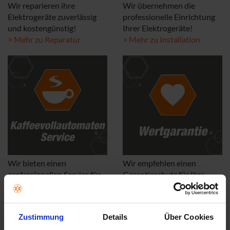
Wir reparieren ihre
Wir übernehmen die
Elektrogeräte zuverlässig
professionelle Einrichtung
und kostengünstig!
Ihrer Elektrogeräte!
> Mehr zu Reparatur
> Mehr zu Installation
Wir bieten einen
Wir empfehlen einen
professionellen Service für
Garantieschutz für Ihre
Kaffeevollautomaten!
Geräte!
> Mehr zu Wartung
> Mehr zu Wertgarantie
Zustimmung
Details
Über Cookies