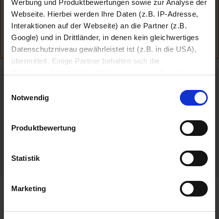
Werbung und Produktbewertungen sowie zur Analyse der
Webseite. Hierbei werden Ihre Daten (z.B. IP-Adresse,
Interaktionen auf der Webseite) an die Partner (z.B.
Google) und in Drittländer, in denen kein gleichwertiges
Datenschutzniveau gewährleistet ist (z.B. in die USA),
übermittelt. Einige Partner behalten sich die
Weiterverarbeitung Ihrer Daten zu eigenen Zwecken vor
expert Newsletter
(z.B. zur Bereitstellung von personalisierter Werbung von
Einwilligungsauswahl
Dritten). Weitere Infos erhalten Sie in der
Notwendig
Datenschutzerklärung
. Dort können Sie Ihre
Jetzt registrieren
Einwilligung jederzeit mit Wirkung für die Zukunft
Produktbewertung
widerrufen
Kostenlose Registrierung
Bleiben Sie stets über die aktuellsten Angebote und Techniktrends
Datenschutzerklärung
Impressum
Statistik
informiert.
Marketing
Impressum
|
Kontakt
|
Kontaktformular
|
Vertrag widerrufen
|
Datenschutz
|
AGB Onlinekauf / Widerrufsbelehrung
|
Informationen nach ElektroG
|
Batterieentsorgung
|
FAQ