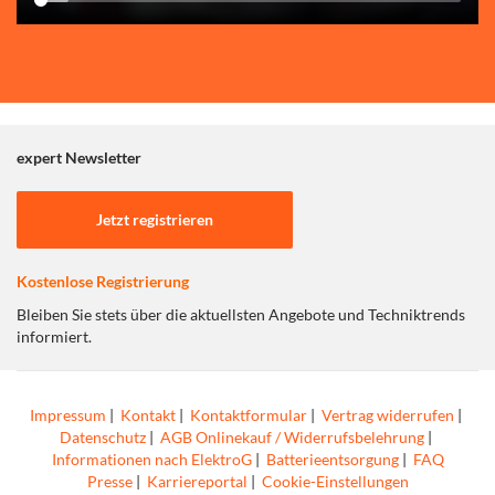
expert Newsletter
Jetzt registrieren
Kostenlose Registrierung
Bleiben Sie stets über die aktuellsten Angebote und Techniktrends
informiert.
Impressum
|
Kontakt
|
Kontaktformular
|
Vertrag widerrufen
|
Datenschutz
|
AGB Onlinekauf / Widerrufsbelehrung
|
Informationen nach ElektroG
|
Batterieentsorgung
|
FAQ
Presse
|
Karriereportal
|
Cookie-Einstellungen