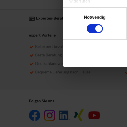
widerrufen
Einwilligungsauswahl
Datenschutzerklärung
Im
Notwendig
Experten-Beratung
Reparatur-Service
expert Vorteile
Bei expert bezahlen Sie flexibel und sicher
Beste Beratung und Top-Services
Deutschlandweit vertreten
Bequeme Lieferung nach Hause
Folgen Sie uns