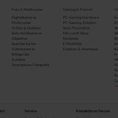
Foto & Multicopter
Gaming & Freizeit
Ha
Digitalkameras
PC-Gaming Hardware
Ka
Multicopter
PC-Gaming Zubehör
Kü
Action & Outdoor
Sony Playstation
St
Sofortbildkameras
Microsoft Xbox
Wa
Objektive
Nintendo
B
Speicherkarten
E-Mobilität
K
Videokameras
Outdoor & Abenteuer
Ko
Blitzgeräte
Ha
Zubehör
W
Smartphone Fotografie
H
S
B
Gr
m
ert
Service
Kontaktieren Sie uns