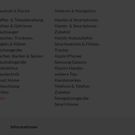
ushalt & Küche
Telekom & Navigation
ffee- & Teezubereitung
Handys & Smartphones
hlen & Gefrieren
Handy- & Smartphone-
aubsauger
Zubehör
schen, Trocknen,
Handy-Autozubehör
ügeln & Nähen
Smartwatches & Fitness
üchengeräte
Tracker
chen, Backen & Spülen
Apple iPhones
ushaltsgeräte
Samsung Galaxys
ohnklima
Xiaomi Handys
austechnik
weitere Top-
mart Home
Handymarken
eleuchtung
Telefone & Telefon-
illen
Zubehör
ehr
Navigationsgeräte
Smart Home
Informationen