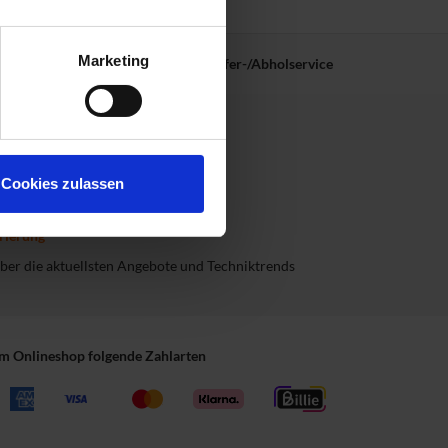
Marketing
Altgeräte-Entsorgung
Liefer-/Abholservice
r
registrieren
Cookies zulassen
rierung
 über die aktuellsten Angebote und Techniktrends
im Onlineshop folgende Zahlarten