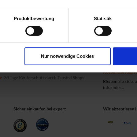
Die übernimmt WERTGARANTIE für Sie!
pressum
Produktbewertung
Statistik
Montage-Service
Finanzierungs-Service
expert Newslette
Direktabholung in Ihrem Fachmarkt
Jetzt 
Nur notwendige Cookies
Verfügbarkeitsbenachrichtigung
Aktionen & Gewinnspiele
Kostenlose Regist
30 Tage Käuferschutz durch Trusted Shops
Bleiben Sie stets
informiert.
Sicher einkaufen bei expert
Wir akzeptieren 