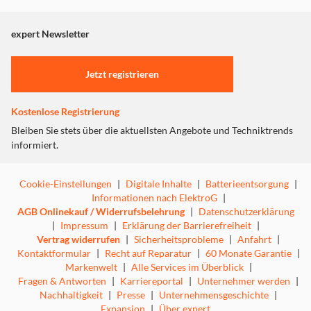
seine fünf besten Milch-Kühe sind abgehauen, und auch
angezeigt. Um diesen Inhalt anzuzeigen aktivieren Sie bitte
als Alex seinen Rucksack an seinem ersten Schultag
"Marketing".
verliert, sind die sechs Hunde sofort zur Stelle. Für die
expert Newsletter
PAW Patrol gilt: Kein Einsatz zu groß, keine Pfote zu
Einstellungen anpassen
klein!
Jetzt registrieren
Tracklist:
Kühe tanzen aus der Reihe (01-04)
Alex auf Rettungsmission (05-07)
Kostenlose Registrierung
Alex erster Schultag (08-11)
Bleiben Sie stets über die aktuellsten Angebote und Techniktrends
Der Stromausfall (12-15)
informiert.
Cookie-Einstellungen
|
Digitale Inhalte
|
Batterieentsorgung
|
Informationen nach ElektroG
|
AGB Onlinekauf / Widerrufsbelehrung
|
Datenschutzerklärung
|
Impressum
|
Erklärung der Barrierefreiheit
|
Vertrag widerrufen
|
Sicherheitsprobleme
|
Anfahrt
|
Kontaktformular
|
Recht auf Reparatur
|
60 Monate Garantie
|
Markenwelt
|
Alle Services im Überblick
|
Fragen & Antworten
|
Karriereportal
|
Unternehmer werden
|
Nachhaltigkeit
|
Presse
|
Unternehmensgeschichte
|
Expansion
|
Über expert