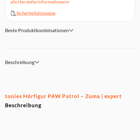
alle
Herstellerinformationen
Laufzeit: 51 Minuten
Sicherheitshinweise
Magnethaftend, handbemalt, integrierter NFC-Chip
Material: Material: Kunststoff
Achtung. Nicht für Kinder unter 36 Monaten geeignet.
Beste Produktkombinationen
Kleine Teile. Erstickungsgefahr.
Beschreibung
tonies Hörfigur PAW Patrol – Zuma | expert
Beschreibung