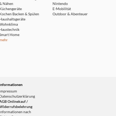
& Nähen
Nintendo
Küchengeräte
E-Mobilität
Kochen Backen & Spülen
Outdoor & Abenteuer
Haushaltsgeräte
Wohnklima
Haustechnik
Smart Home
mehr
Informationen
Impressum
Datenschutzerklärung
AGB Onlinekauf /
Widerrufsbelehrung
Informationen nach