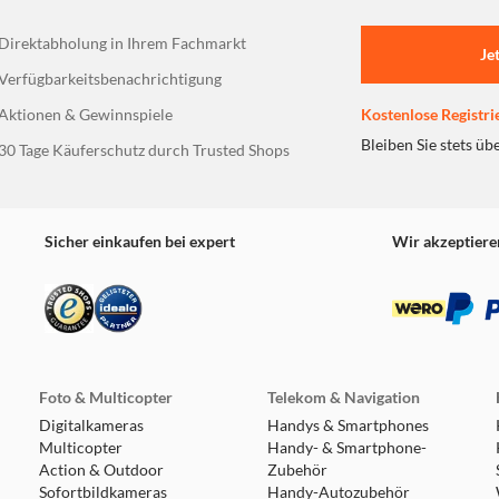
Direktabholung in Ihrem Fachmarkt
Je
Verfügbarkeitsbenachrichtigung
Aktionen & Gewinnspiele
Kostenlose Registri
Bleiben Sie stets üb
30 Tage Käuferschutz durch Trusted Shops
Sicher einkaufen bei expert
Wir akzeptiere
Foto & Multicopter
Telekom & Navigation
Digitalkameras
Handys & Smartphones
Multicopter
Handy- & Smartphone-
Action & Outdoor
Zubehör
Sofortbildkameras
Handy-Autozubehör