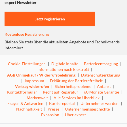
"Marketing".
expert Newsletter
Einstellungen anpassen
Jetzt registrieren
Kostenlose Registrierung
Bleiben Sie stets über die aktuellsten Angebote und Techniktrends
informiert.
Cookie-Einstellungen
|
Digitale Inhalte
|
Batterieentsorgung
|
Informationen nach ElektroG
|
AGB Onlinekauf / Widerrufsbelehrung
|
Datenschutzerklärung
|
Impressum
|
Erklärung der Barrierefreiheit
|
Vertrag widerrufen
|
Sicherheitsprobleme
|
Anfahrt
|
Kontaktformular
|
Recht auf Reparatur
|
60 Monate Garantie
|
Markenwelt
|
Alle Services im Überblick
|
Fragen & Antworten
|
Karriereportal
|
Unternehmer werden
|
Nachhaltigkeit
|
Presse
|
Unternehmensgeschichte
|
Expansion
|
Über expert