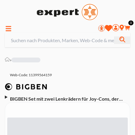
0
»
Web-Code: 11399564159
BIGBEN Set mit zwei Lenkrädern für Joy-Cons, der
Nintendo Switch 2 Konsole (SET MIT ZWEI
LENKRÄDERN FÜR JOY-CONS™ DER NINTENDO
SWITCH™2-KONSOLE.)