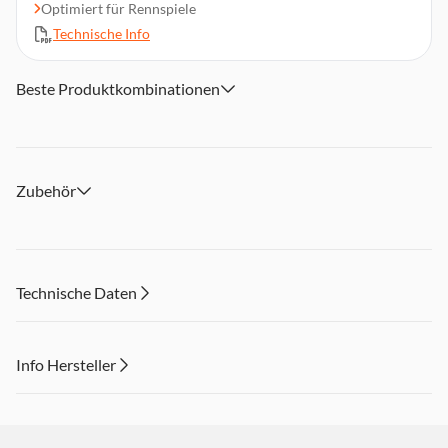
Optimiert für Rennspiele
Technische Info
Beste Produktkombinationen
Zubehör
Technische Daten
Info Hersteller
Dieser Inhalt wird aufgrund Ihrer Cookie Präferenzen nicht
angezeigt. Um diesen Inhalt anzuzeigen aktivieren Sie bitte