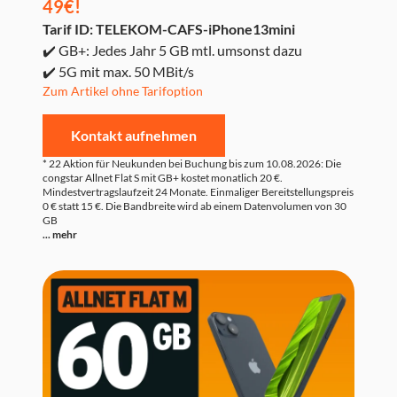
49€!
Tarif ID: TELEKOM-CAFS-iPhone13mini
✔️ GB+: Jedes Jahr 5 GB mtl. umsonst dazu
✔️ 5G mit max. 50 MBit/s
Zum Artikel ohne Tarifoption
Kontakt aufnehmen
* 22 Aktion für Neukunden bei Buchung bis zum 10.08.2026: Die
congstar Allnet Flat S mit GB+ kostet monatlich 20 €.
Mindestvertragslaufzeit 24 Monate. Einmaliger Bereitstellungspreis
0 € statt 15 €. Die Bandbreite wird ab einem Datenvolumen von 30
GB
... mehr