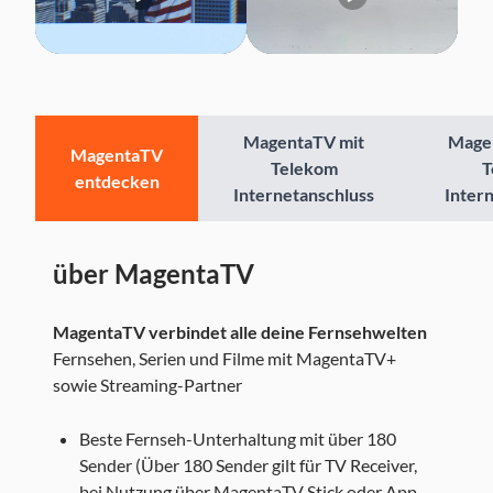
MagentaTV mit
Mage
MagentaTV
Telekom
T
entdecken
Internetanschluss
Inter
über MagentaTV
MagentaTV verbindet alle deine Fernsehwelten
Fernsehen, Serien und Filme mit MagentaTV+
sowie Streaming-Partner
Beste Fernseh-Unterhaltung mit über 180
Sender (Über 180 Sender gilt für TV Receiver,
bei Nutzung über MagentaTV Stick oder App