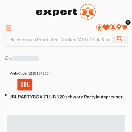
0
»
Web-Code: 12181342384
JBL PARTYBOX CLUB 120 schwarz Partylautsprecher
(160 W, Bluetooth, Karaoke-Funktion, eingebauter
Akku, Lichteffekte, KI-Sound-Boost)