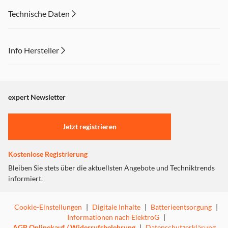
Technische Daten
Info Hersteller
Die JBL PartyBox Club 120 verwandelt jeden Raum in
Dieser Inhalt wird aufgrund Ihrer Cookie Präferenzen nicht
Party und Vibe. Der leistungsstarke JBL Pro Sound erfüllt
angezeigt. Um diesen Inhalt anzuzeigen aktivieren Sie bitte
die Luft, während eine spektakuläre Lichtshow mit
"Marketing".
expert Newsletter
Sternenlichtern, coolen Lichtspuren und Stroboskop-
Effekten zu deinem Beat synchron läuft. Verbinde den
Einstellungen anpassen
Lautsprecher in Sekundenschnelle mit jedem Bluetooth-
Jetzt registrieren
Gerät und streame deine Lieblings-Party-Playlist oder
verwende die Mikrofon- und Gitarreneingänge, um deinen
eigenen Sound abzuspielen. Unabhängig vom Anschluss
Kostenlose Registrierung
kannst du mit raffinierten interaktiven Partyeffekten über
Bleiben Sie stets über die aktuellsten Angebote und Techniktrends
die JBL PartyBox App die Stimmung anheizen. Dank des
informiert.
klappbaren ergonomischen Griffs kann die PartyBox
Club 120 mühelos überallhin mitgenommen werden und
Cookie-Einstellungen
|
Digitale Inhalte
|
Batterieentsorgung
|
durch die spritzwasserfeste Konstruktion macht ihr auch
Informationen nach ElektroG
|
leichter Regen nichts aus. Sie bietet eine Wiedergabezeit
AGB Onlinekauf / Widerrufsbelehrung
|
Datenschutzerklärung