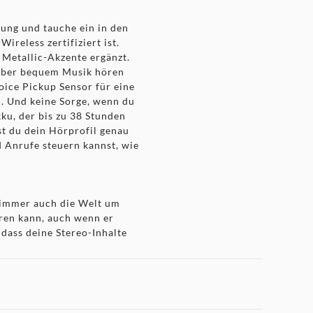
ung und tauche ein in den
reless zertifiziert ist.
 Metallic-Akzente ergänzt.
g über bequem Musik hören
oice Pickup Sensor für eine
. Und keine Sorge, wenn du
ku, der bis zu 38 Stunden
st du dein Hörprofil genau
 Anrufe steuern kannst, wie
 immer auch die Welt um
ören kann, auch wenn er
 dass deine Stereo-Inhalte
o und liefert einen