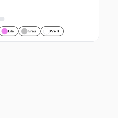
Lila
Grau
Weiß