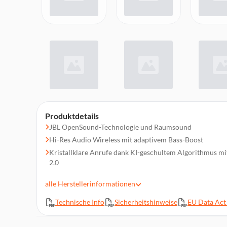
Produktdetails
JBL OpenSound-Technologie und Raumsound
Hi-Res Audio Wireless mit adaptivem Bass-Boost
Kristallklare Anrufe dank KI-geschultem Algorithmus m
2.0
Verstellbarer Ohrbügel für ganztägigen Tragekomfort
alle
Herstellerinformationen
Entwickelt für ganztägigen Tragekomfort
Personalisierbar mit der JBL Headphones App
Technische Info
Sicherheitshinweise
EU Data Act 
Bis zu 38 Stunden Gesamtwiedergabezeit, plus Schnellla
Multipoint-Konnektivität