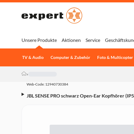
Unsere Produkte
Aktionen
Service
Geschäftskun
TV & Audio
Computer & Zubehör
Foto & Multicopter
»
Web-Code: 12940730384
JBL SENSE PRO schwarz Open-Ear Kopfhörer (IP54
adaptiver Bass-Boost, 4-Mikrofon-Technologie 2.0