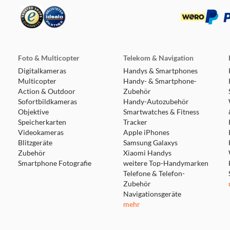
rem deine Sound-Einstellungen anzupassen, den Raumsound zu 
nen und die Anrufeinstellungen zu personalisieren. Bis zu 38 S
elloses Laden Hol dir bis zu 8 Stunden Wiedergabezeit mit den
fladen musst. Und wenn das nicht genug ist, bringen 10 Minute
laden! *Ladekabel nicht im Lieferumfang enthalten.
Foto & Multicopter
Telekom & Navigation
Digitalkameras
Handys & Smartphones
Multicopter
Handy- & Smartphone-
zwei Bluetooth®-Geräten gleichzeitig und wechsle dann mühelo
Action & Outdoor
Zubehör
haust, verpasst du trotzdem keinen Anruf von Freunden auf de
Sofortbildkameras
Handy-Autozubehör
Objektive
Smartwatches & Fitness
Speicherkarten
Tracker
 sich automatisch mit deinem Android-Gerät. Mit Dual Connect
Videokameras
Apple iPhones
Blitzgeräte
Samsung Galaxys
Zubehör
Xiaomi Handys
Smartphone Fotografie
weitere Top-Handymarken
Telefone & Telefon-
Zubehör
Navigationsgeräte
mehr