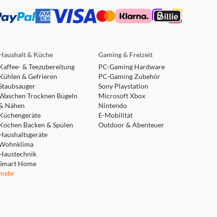
aktivieren sowie deinen
tunden
 Kopfhörern und bis zu 30
n Laden noch vier
Haushalt & Küche
Gaming & Freizeit
Kaffee- & Teezubereitung
PC-Gaming Hardware
Kühlen & Gefrieren
PC-Gaming Zubehör
s von einem zum anderen.
Staubsauger
Sony Playstation
inem Smartphone.
Waschen Trocknen Bügeln
Microsoft Xbox
& Nähen
Nintendo
Küchengeräte
E-Mobilität
 kannst du die Ohrhörer
Kochen Backen & Spülen
Outdoor & Abenteuer
Haushaltsgeräte
Wohnklima
Haustechnik
Smart Home
mehr