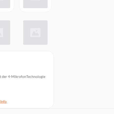
it der 4-MikrofonTechnologie
Info
dung und kabelloses Laden