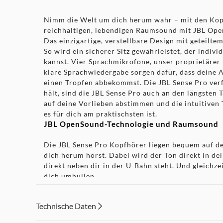
Nimm die Welt um dich herum wahr – mit den Kopf
reichhaltigen, lebendigen Raumsound mit JBL OpenS
Das einzigartige, verstellbare Design mit geteilt
So wird ein sicherer Sitz gewährleistet, der indi
kannst. Vier Sprachmikrofone, unser proprietärer
klare Sprachwiedergabe sorgen dafür, dass deine 
einen Tropfen abbekommst. Die JBL Sense Pro verf
hält, sind die JBL Sense Pro auch an den längsten
auf deine Vorlieben abstimmen und die intuitiven
es für dich am praktischsten ist.
JBL OpenSound-Technologie und Raumsound
Die JBL Sense Pro Kopfhörer liegen bequem auf d
dich herum hörst. Dabei wird der Ton direkt in d
direkt neben dir in der U-Bahn steht. Und gleichz
dich umhüllen.
Hi-Res Audio Wireless mit adaptivem Bass-Bo
Technische Daten
Genieße Hi-Res Audio Wireless Sound in Studioqua