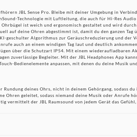
hörern JBL Sense Pro. Bleibe mit deiner Umgebung in Verbind
ound-Technologie mit Luftleitung, die auch für Hi-Res Audio Wi
em Ohrbügel ist weich und ergonomisch gestaltet und wird durch
viduell auf deine Ohren abgestimmt ist, damit du den ganzen Ta
 KI-geschulter Algorithmus zur Geräuschreduzierung und der V
Anrufe auch an einem windigen Tag laut und deutlich ankommen
ügen über die Schutzart IP54. Mit einem wiederaufladbaren Ak
 Tagen zuverlässige Begleiter. Mit der JBL Headphones App kann
 Touch-Bedienelemente anpassen, mit denen du deine Musik und
er Rundung deines Ohrs, nicht in deinem Gehörgang, sodass du
eine Ohren geleitet, sodass niemand deine Musik oder Anrufe h
eitig vermittelt der JBL Raumsound von jedem Gerät das Gefühl,
ost
lität. LDAC überträgt dreimal mehr Daten als Bluetooth®-Audi