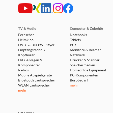
Verwende die JBL Headphones App, um unter ande
Ton mit Personi-fi 3.0, die Touch-Control-Funktio
Gesamtwiedergabezeit, plus Schnellladung und kab
weitere mit der Ladebox, bevor du diese wieder au
zusätzliche Stunden.* Du kannst auch kabellos auf
TV & Audio
Computer & Zubehör
Multipoint-Konnektivität
Fernseher
Notebooks
Heimkino
Tablets
Kopple deine Ohrhörer JBL Sense Pro mit bis zu 
DVD- & Blu-ray-Player
PCs
Wenn du auf deinem Tablet gerade ein Video ansc
Empfangstechnik
Monitore & Beamer
Dual Connect und Sync mit Fast Pair
Kopfhörer
Netzwerk
HiFi-Anlagen &
Drucker & Scanner
Klappe die Box auf und deine Ohrhörer verbinden
Komponenten
Speichermedien
zusammen oder einzeln verwend
Radios
Homeoffice Equipment
Mobile Abspielgeräte
PC-Komponenten
Bluetooth Lautsprecher
Bürobedarf
WLAN Lautsprecher
mehr
mehr