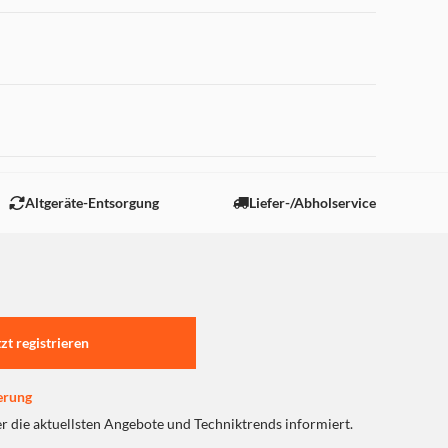
 "Marketing".
Altgeräte-Entsorgung
Liefer-/Abholservice
tzt registrieren
erung
er die aktuellsten Angebote und Techniktrends informiert.