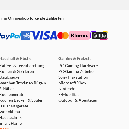
n im Onlineshop folgende Zahlarten
Haushalt & Küche
Gaming & Freizeit
Kaffee- & Teezubereitung
PC-Gaming Hardware
Kühlen & Gefrieren
PC-Gaming Zubehör
Staubsauger
Sony Playstation
Waschen Trocknen Bügeln
Microsoft Xbox
& Nähen
Nintendo
Küchengeräte
E-Mobilität
Kochen Backen & Spülen
Outdoor & Abenteuer
Haushaltsgeräte
Wohnklima
Haustechnik
Smart Home