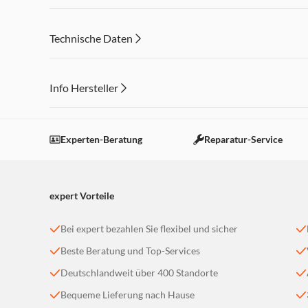
Technische Daten
Info Hersteller
Dieser Inhalt wird aufgrund Ihrer Cookie Präferenzen
Einstellungen anpassen
Experten-Beratung
Reparatur-Service
expert Vorteile
Bei expert bezahlen Sie flexibel und sicher
Beste Beratung und Top-Services
Deutschlandweit über 400 Standorte
Bequeme Lieferung nach Hause