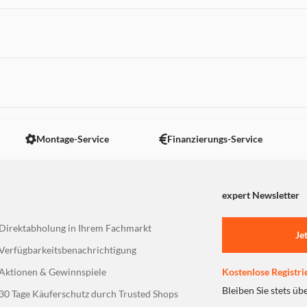
 nicht angezeigt. Um diesen Inhalt anzuzeigen aktivieren Sie bitte
Montage-Service
Finanzierungs-Service
expert Newsletter
Direktabholung in Ihrem Fachmarkt
Je
Verfügbarkeitsbenachrichtigung
Aktionen & Gewinnspiele
Kostenlose Registri
Bleiben Sie stets üb
30 Tage Käuferschutz durch Trusted Shops