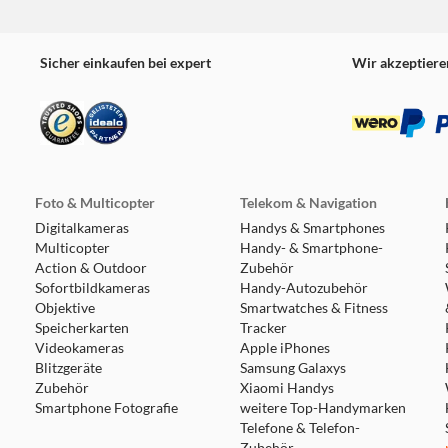
Sicher einkaufen bei expert
Wir akzeptiere
Foto & Multicopter
Telekom & Navigation
Digitalkameras
Handys & Smartphones
Multicopter
Handy- & Smartphone-
Action & Outdoor
Zubehör
Sofortbildkameras
Handy-Autozubehör
Objektive
Smartwatches & Fitness
Speicherkarten
Tracker
Videokameras
Apple iPhones
Blitzgeräte
Samsung Galaxys
Zubehör
Xiaomi Handys
Smartphone Fotografie
weitere Top-Handymarken
Telefone & Telefon-