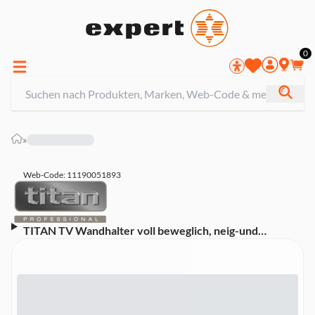
0
»
Web-Code: 11190051893
TITAN TV Wandhalter voll beweglich, neig-und
schwenkbar für Bildschirme bis 216 cm /85'', VESA 600
(37989)