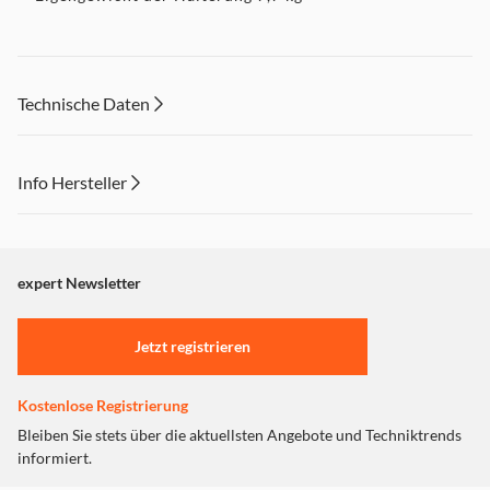
Technische Daten
Info Hersteller
Dieser Inhalt wird aufgrund Ihrer Cookie Präferenzen nicht
angezeigt. Um diesen Inhalt anzuzeigen aktivieren Sie bitte
"Marketing".
expert Newsletter
Einstellungen anpassen
Jetzt registrieren
Kostenlose Registrierung
Bleiben Sie stets über die aktuellsten Angebote und Techniktrends
informiert.