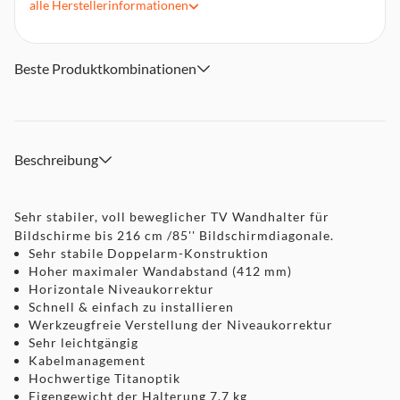
alle
Herstellerinformationen
+2°/-10° stufenlos neigbar
Horizontale Niveaukorrektur +/-3° (werkzeugfrei)
Beste Produktkombinationen
Beschreibung
Sehr stabiler, voll beweglicher TV Wandhalter für
Bildschirme bis 216 cm /85'' Bildschirmdiagonale.
Sehr stabile Doppelarm-Konstruktion
Hoher maximaler Wandabstand (412 mm)
Horizontale Niveaukorrektur
Schnell & einfach zu installieren
Werkzeugfreie Verstellung der Niveaukorrektur
Sehr leichtgängig
Kabelmanagement
Hochwertige Titanoptik
Eigengewicht der Halterung 7,7 kg