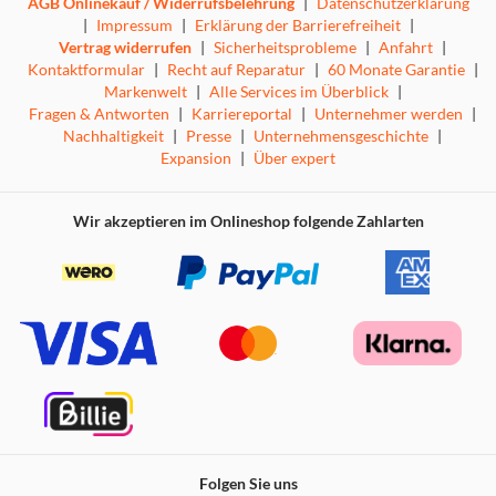
AGB Onlinekauf / Widerrufsbelehrung
|
Datenschutzerklärung
|
Impressum
|
Erklärung der Barrierefreiheit
|
Vertrag widerrufen
|
Sicherheitsprobleme
|
Anfahrt
|
Kontaktformular
|
Recht auf Reparatur
|
60 Monate Garantie
|
Markenwelt
|
Alle Services im Überblick
|
Fragen & Antworten
|
Karriereportal
|
Unternehmer werden
|
Nachhaltigkeit
|
Presse
|
Unternehmensgeschichte
|
Expansion
|
Über expert
Wir akzeptieren im Onlineshop folgende Zahlarten
Folgen Sie uns