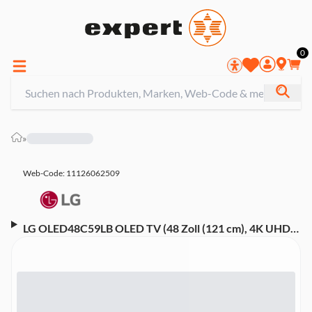
0
»
Web-Code: 11126062509
LG OLED48C59LB OLED TV (48 Zoll (121 cm), 4K UHD,
HDR, Smart TV, Sprachsteuerung (Alexa, Google
Assistant), Aufnahmefunktion, Dolby Atmos, 120 Hz,
WebOS 25)