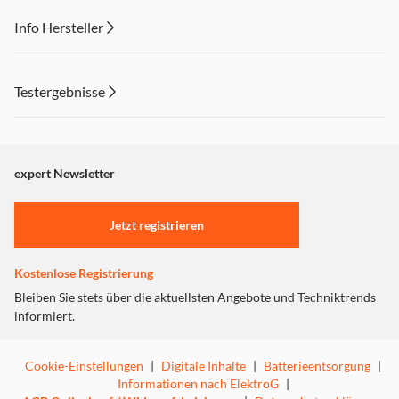
Info Hersteller
Dieser Inhalt wird aufgrund Ihrer Cookie Präferenzen nicht
angezeigt. Um diesen Inhalt anzuzeigen aktivieren Sie bitte
Testergebnisse
"Marketing".
Einstellungen anpassen
expert Newsletter
Jetzt registrieren
Kostenlose Registrierung
Bleiben Sie stets über die aktuellsten Angebote und Techniktrends
informiert.
Cookie-Einstellungen
|
Digitale Inhalte
|
Batterieentsorgung
|
Informationen nach ElektroG
|