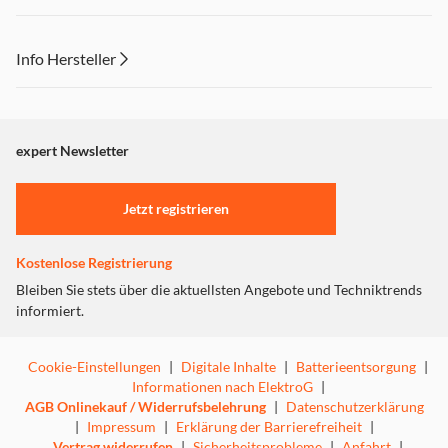
Xbox 360, Xbox One, PS2, Xbox Series S/X
Streaming Devices:
Android TV (9+), Fire TV, Roku (IR), Nvidia Shield,
Info Hersteller
Media Player (IR), HTPC (IR), Apple TV, Amazon Fire
(BT)
Dieser Inhalt wird aufgrund Ihrer Cookie Präferenzen nicht
angezeigt. Um diesen Inhalt anzuzeigen aktivieren Sie bitte
"Marketing".
expert Newsletter
Einstellungen anpassen
Jetzt registrieren
Kostenlose Registrierung
Bleiben Sie stets über die aktuellsten Angebote und Techniktrends
informiert.
Cookie-Einstellungen
|
Digitale Inhalte
|
Batterieentsorgung
|
Informationen nach ElektroG
|
AGB Onlinekauf / Widerrufsbelehrung
|
Datenschutzerklärung
|
Impressum
|
Erklärung der Barrierefreiheit
|
Vertrag widerrufen
|
Sicherheitsprobleme
|
Anfahrt
|