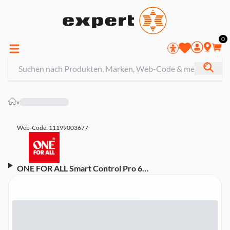
0
»
Web-Code: 11199003677
ONE FOR ALL Smart Control Pro 6
Universalfernbedienung (Universal, Xbox One, Xbox
360, PS2, Hintergrundbeleuchtung)