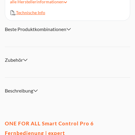
alle
Herstellerinformationen
Vollständige Hintergrundbeleuchtung
Einfache Einrichtung über die My Nevo-App
Technische Info
Batterien erforderlich: 4x AAA
Tastenanzahl: 51
Beste Produktkombinationen
Zubehör
Beschreibung
ONE FOR ALL Smart Control Pro 6
Fernbedienung | expert