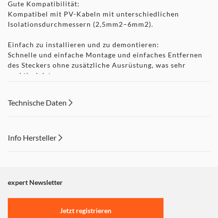
Gute Kompatibilität:
Kompatibel mit PV-Kabeln mit unterschiedlichen
Isolationsdurchmessern (2,5mm2–6mm2).
Einfach zu installieren und zu demontieren:
Schnelle und einfache Montage und einfaches Entfernen
des Steckers ohne zusätzliche Ausrüstung, was sehr
praktisch ist.
Ausgezeichnete Wasserbeständigkeit:
Technische Daten
Wasserdicht und staubdicht, Wasserdichtigkeit IP67 und
kann in rauen Umgebungen verwendet werden.
Professional:
Info Hersteller
Speziell entwickelt für den Anschluss von Photovoltaik-
Dieser Inhalt wird aufgrund Ihrer Cookie Präferenzen nicht
Anlagen mit hohen mechanischen Anforderungen und
extremen Witterungsbedingungen.
angezeigt. Um diesen Inhalt anzuzeigen aktivieren Sie bitte
"Marketing".
expert Newsletter
Eigenschaften:
Einstellungen anpassen
· Leiter nach IEC 60228 Klasse 5 Kupfer verzinnt
· ozonbeständig, UV-beständig, halogenfrei, säure- und
Jetzt registrieren