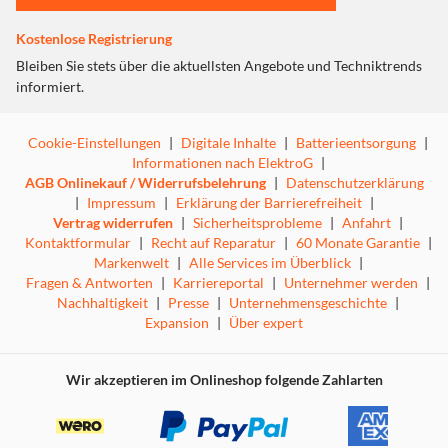
laugenbeständig
· Kurzschlussfestigkeit: bis 200 °C / 5s
Kostenlose Registrierung
· Wärmedehnungsprüfung bei 200 °C
· Nennspannung (Uo/U): AC 0,6/1,0 kV / DC 0,9/1,5 kV
Bleiben Sie stets über die aktuellsten Angebote und Techniktrends
· Wechselspannungsprüfung: AC 6,5 kV
informiert.
· höchstzulässige Spannung: 1,8 kV
· Temperaturbereich: -40 °C bis 90 °C
Cookie-Einstellungen
|
Digitale Inhalte
|
Batterieentsorgung
|
· Maximaltemperatur am Leiter: 120 °C
Informationen nach ElektroG
|
· Warenliste: 1 x rot und 1 x schwarz
AGB Onlinekauf / Widerrufsbelehrung
|
Datenschutzerklärung
|
Impressum
|
Erklärung der Barrierefreiheit
|
Vertrag widerrufen
|
Sicherheitsprobleme
|
Anfahrt
|
Kontaktformular
|
Recht auf Reparatur
|
60 Monate Garantie
|
Markenwelt
|
Alle Services im Überblick
|
Fragen & Antworten
|
Karriereportal
|
Unternehmer werden
|
Nachhaltigkeit
|
Presse
|
Unternehmensgeschichte
|
Expansion
|
Über expert
Wir akzeptieren im Onlineshop folgende Zahlarten