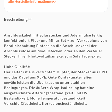
alle
Herstellerinformationen
Nennspannung (Uo/U): AC 0,6/1,0 kV / DC 0,9/1,5 kV
Wechselspannungsprüfung: AC 6,5 kV
höchstzulässige Spannung: 1,8 kV
Beschreibung
Temperaturbereich: -40 °C bis 90 °C
Maximaltemperatur am Leiter: 120 °C
Warenliste: 1 x rot und 1 x schwarz
Anschlusskabel mit Solarstecker und Adernhülse fertig
konfektioniert Plus- und Minus Set – zur Verkabelung von
Parallelschaltung Einfach an die Anschlusskabel der
Anschlussdose am Modulstecken, oder an den Verteiler
Stecker Ihrer Photovoltaikanlage, zum Solarladeregler.
Hohe Qualität:
Der Leiter ist aus verzinntem Kupfer, der Stecker aus PPO
und das Kabel aus XLPE. Gute Kontaktmaterialien
gewährleisten die Übertragung unter stabilen
Bedingungen. Die äußere Wrap-Isolierung hat eine
ausgezeichnete Alterungsbeständigkeit und UV-
Beständigkeit, Hohe Temperaturbeständigkeit,
Verschleißfestigkeit, Korrosionsbeständigkeit.