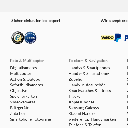
Sicher einkaufen bei expert
Wir akzeptiere
Foto & Multicopter
Telekom & Navigation
Digitalkameras
Handys & Smartphones
Multicopter
Handy- & Smartphone-
Action & Outdoor
Zubehör
Sofortbildkameras
Handy-Autozubehör
Objektive
Smartwatches & Fitness
Speicherkarten
Tracker
Videokameras
Apple iPhones
Blitzgeräte
Samsung Galaxys
Zubehör
Xiaomi Handys
Smartphone Fotografie
weitere Top-Handymarken
Telefone & Telefon-