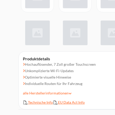
Produktdetails
Hochauflösender, 7 Zoll großer Touchscreen
Unkomplizierte Wi-Fi-Updates
Optimierte visuelle Hinweise
Individuelle Routen für Ihr Fahrzeug
TomTom Traffic
alle
Herstellerinformationen
Sprachsteuerung
Technische Info
EU Data Act Info
Leistungsstarker Lautsprecher
Routenplanung mit mehreren Stopps