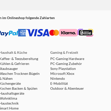
n im Onlineshop folgende Zahlarten
Haushalt & Küche
Gaming & Freizeit
Kaffee- & Teezubereitung
PC-Gaming Hardware
Kühlen & Gefrieren
PC-Gaming Zubehör
Staubsauger
Sony Playstation
Waschen Trocknen Bügeln
Microsoft Xbox
& Nähen
Nintendo
Küchengeräte
E-Mobilität
Kochen Backen & Spülen
Outdoor & Abenteuer
Haushaltsgeräte
Wohnklima
Haustechnik
Smart Home