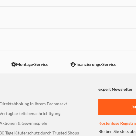
 nicht angezeigt. Um diesen Inhalt anzuzeigen aktivieren Sie bitte
Montage-Service
Finanzierungs-Service
expert Newsletter
Direktabholung in Ihrem Fachmarkt
Je
Verfügbarkeitsbenachrichtigung
Aktionen & Gewinnspiele
Kostenlose Registri
Bleiben Sie stets üb
30 Tage Käuferschutz durch Trusted Shops