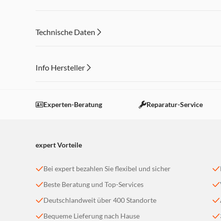
Technische Daten
Info Hersteller
Dieser Inhalt wird aufgrund Ihrer Cookie Präferenzen
Einstellungen anpassen
Experten-Beratung
Reparatur-Service
expert Vorteile
Bei expert bezahlen Sie flexibel und sicher
Beste Beratung und Top-Services
Deutschlandweit über 400 Standorte
Bequeme Lieferung nach Hause