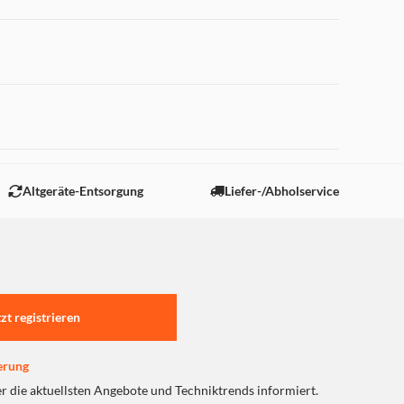
 "Marketing".
Altgeräte-Entsorgung
Liefer-/Abholservice
tzt registrieren
erung
er die aktuellsten Angebote und Techniktrends informiert.