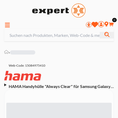
0
»
Web-Code: 15084975410
HAMA Handyhülle "Always Clear" für Samsung Galaxy
A26 5G, durchsichtig (00080373)