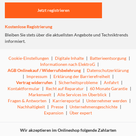
Einstellungen anpassen
Jetzt registrieren
Sozial-emotionales Spielzeug
Kostenlose Registrierung
Bleiben Sie stets über die aktuellsten Angebote und Techniktrends
informiert.
Cookie-Einstellungen
|
Digitale Inhalte
|
Batterieentsorgung
|
Informationen nach ElektroG
|
AGB Onlinekauf / Widerrufsbelehrung
|
Datenschutzerklärung
|
Impressum
|
Erklärung der Barrierefreiheit
|
Vertrag widerrufen
|
Sicherheitsprobleme
|
Anfahrt
|
Kontaktformular
|
Recht auf Reparatur
|
60 Monate Garantie
|
Markenwelt
|
Alle Services im Überblick
|
Fragen & Antworten
|
Karriereportal
|
Unternehmer werden
|
Nachhaltigkeit
|
Presse
|
Unternehmensgeschichte
|
Expansion
|
Über expert
Wir akzeptieren im Onlineshop folgende Zahlarten