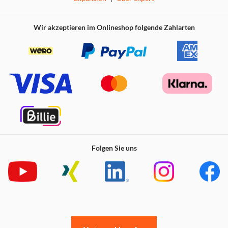
Abendstille überall
Sonne, lösch dein Licht
Wir akzeptieren im Onlineshop folgende Zahlarten
Eins, Zwei, Drei
Lieber Mond
Lieblingsstern
Land der Träume
Spieluhr
Lalelilalu
Kleines Licht
Der Tag sagt Gute Nacht
Folgen Sie uns