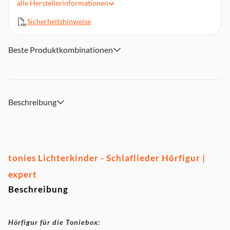
alle
Herstellerinformationen
Laufzeit: ca. 52 Minuten
Sicherheitshinweise
Magnethaftend, handbemalt, integrierter NFC-Chip
Material: Kunststoff
Achtung. Nicht für Kinder unter 36 Monaten geeignet.
Beste Produktkombinationen
Kleine Teile. Erstickungsgefahr.
Beschreibung
tonies Lichterkinder - Schlaflieder Hörfigur |
expert
Beschreibung
Hörfigur für die Toniebox: