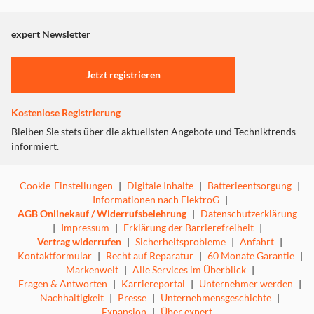
Die Lichterkinder Schlaflieder sind bestens geeignet für
angezeigt. Um diesen Inhalt anzuzeigen aktivieren Sie bitte
Kinder – aber auch die Eltern hören gerne mit, denn die
"Marketing".
expert Newsletter
warmen Klänge verzaubern den Raum und schaffen eine
Einstellungen anpassen
friedliche und entspannte Atmosphäre für die ganze
Familie.
Jetzt registrieren
Lumi sagt "Gute Nacht" und wünscht euch schöne
Träume!
Kostenlose Registrierung
Tracklist:
1000 Träumeland
Bleiben Sie stets über die aktuellsten Angebote und Techniktrends
Lichterkinder Schlaflied
informiert.
Schau nur, die Welt sie geht schlafen
La Le Lu
Cookie-Einstellungen
|
Digitale Inhalte
|
Batterieentsorgung
|
Lumi sagt dir Gute Nacht
Informationen nach ElektroG
|
Friedliche Stille am Abend
AGB Onlinekauf / Widerrufsbelehrung
|
Datenschutzerklärung
Nun bricht die Nacht herein
|
Impressum
|
Erklärung der Barrierefreiheit
|
Der Mond geht auf seine Reise
Vertrag widerrufen
|
Sicherheitsprobleme
|
Anfahrt
|
Funkel, funkel kleiner Stern
Kontaktformular
|
Recht auf Reparatur
|
60 Monate Garantie
|
Schöner Traum
Markenwelt
|
Alle Services im Überblick
|
Halli Hallo ich bin der Mond
Fragen & Antworten
|
Karriereportal
|
Unternehmer werden
|
Kleines Schiff
Nachhaltigkeit
|
Presse
|
Unternehmensgeschichte
|
Die Nacht beginnt
Expansion
|
Über expert