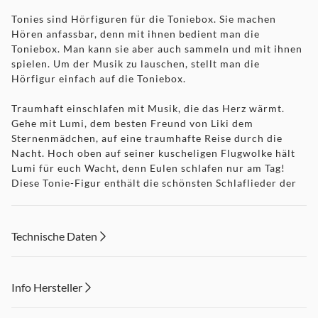
Tonies sind Hörfiguren für die Toniebox. Sie machen
Hören anfassbar, denn mit ihnen bedient man die
Toniebox. Man kann sie aber auch sammeln und mit ihnen
spielen. Um der Musik zu lauschen, stellt man die
Hörfigur einfach auf die Toniebox.
Traumhaft einschlafen mit Musik, die das Herz wärmt.
Gehe mit Lumi, dem besten Freund von Liki dem
Sternenmädchen, auf eine traumhafte Reise durch die
Nacht. Hoch oben auf seiner kuscheligen Flugwolke hält
Lumi für euch Wacht, denn Eulen schlafen nur am Tag!
Diese Tonie-Figur enthält die schönsten Schlaflieder der
beliebten Lichterkinder, liebevoll eingesungen und
traumhaft arrangiert. Sanfte Melodien, wundervolle zarte
Stimmen und ein Hauch von Sternenstaub begleiten kleine
Technische Daten
Hörer*innen sanft in das Land der Träume.
Neben vielen frischen, modernen Schlafliedern erklingen
auch einige liebevoll interpretierte Klassiker, die Eltern
Info Hersteller
und Großeltern sicher wiedererkennen werden. Ob zum
Einschlafen, Kuscheln oder einfach zum Entspannen –
Dieser Inhalt wird aufgrund Ihrer Cookie Präferenzen nicht
diese Lieder wirken wie eine Umarmung aus Musik.