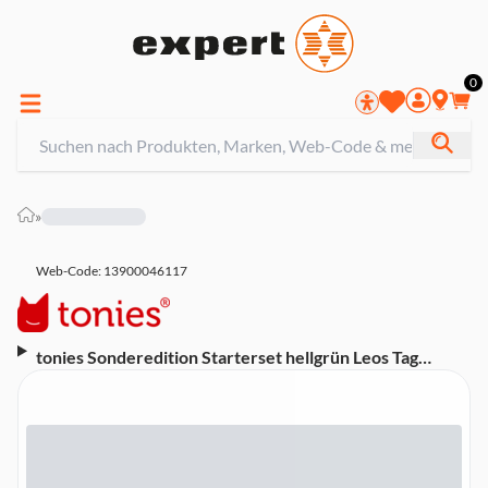
0
»
Web-Code: 13900046117
tonies Sonderedition Starterset hellgrün Leos Tag
toniebox (ab 3 Jahren, Lautsprecher, Hörspiel)