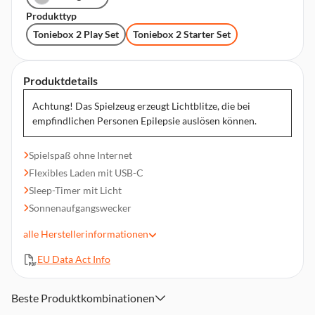
Produkttyp
Toniebox 2 Play Set
Toniebox 2 Starter Set
Produktdetails
Achtung! Das Spielzeug erzeugt Lichtblitze, die bei
empfindlichen Personen Epilepsie auslösen können.
Spielspaß ohne Internet
Flexibles Laden mit USB-C
Sleep-Timer mit Licht
Sonnenaufgangswecker
Langlebiges Design für jahrelangen Hörspaß
alle
Herstellerinformationen
Magischer LED-Ring
EU Data Act Info
Kindersicher ab 1
Lange Akkulaufzeit
Funktioniert mit allen Tonies
Beste Produktkombinationen