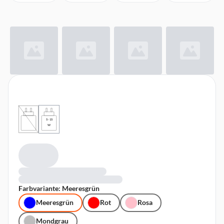
5 - 15
W
Farbvariante: Meeresgrün
Meeresgrün
Rot
Rosa
Mondgrau