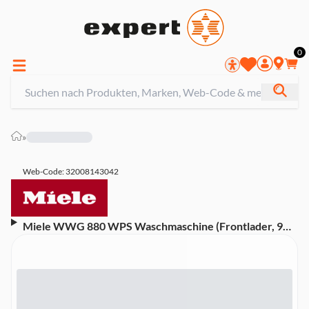
0
»
Web-Code: 32008143042
Miele WWG 880 WPS Waschmaschine (Frontlader, 9
kg, A, 1.400 U/Min)