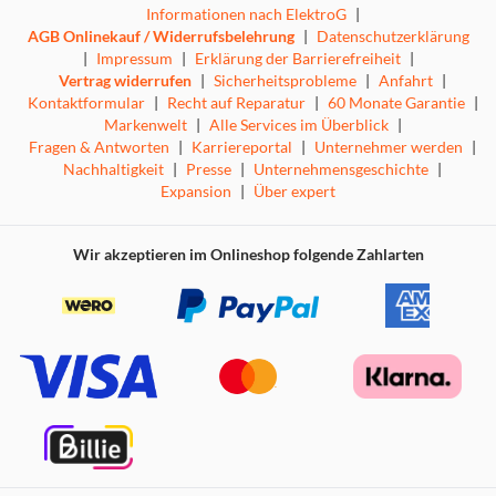
Informationen nach ElektroG
|
AGB Onlinekauf / Widerrufsbelehrung
|
Datenschutzerklärung
|
Impressum
|
Erklärung der Barrierefreiheit
|
Vertrag widerrufen
|
Sicherheitsprobleme
|
Anfahrt
|
Smarte Vernetzung
Kontaktformular
|
Recht auf Reparatur
|
60 Monate Garantie
|
Markenwelt
|
Alle Services im Überblick
|
Genießen Sie modernen Komfort, indem Sie Ihre
Fragen & Antworten
|
Karriereportal
|
Unternehmer werden
|
Waschmaschine mit der Miele App verbinden. Dadurch
Nachhaltigkeit
|
Presse
|
Unternehmensgeschichte
|
können Sie Ihr Gerät von jedem Ort in Ihrem Zuhause
Expansion
|
Über expert
steuern. Erhalten Sie Benachrichtigungen, sobald Ihre
Wäsche fertig ist, überwachen Sie den Energieverbrauch,
Wir akzeptieren im Onlineshop folgende Zahlarten
erstellen Sie maßgeschneiderte Programme und vieles
mehr.