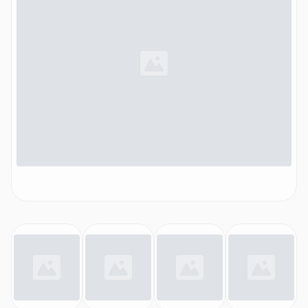
Kalkschutzkartusche (1x), Schutzsohle für empfindliche
Stoffe)