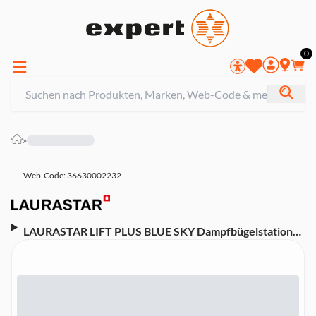
0
»
Web-Code: 36630002232
LAURASTAR LIFT PLUS BLUE SKY Dampfbügelstation
(3-in-1 Bügelstation, entknittert, bügelt und reinigt,
professionelles Bügeleisen, aktive 3D Sohle, ultrafeiner
und leistungsstarker Impulsdampf, Silikonmatte,
Aufheizzeit 3 Min., Abschaltautomatik, 1,1 l Tank,
abnehmbar, konstanter Druck 3,5 bar, 2.200 W,