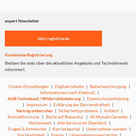
Dieser Inhalt wird aufgrund Ihrer Cookie Präferenzen nicht
angezeigt. Um diesen Inhalt anzuzeigen aktivieren Sie bitte
"Marketing".
expert Newsletter
Einstellungen anpassen
Jetzt registrieren
zum Bügeln, Entfernen von Falten und Desinfizieren
Kostenlose Registrierung
von Kleidung und Haushaltstextilien
Bleiben Sie stets über die aktuellsten Angebote und Techniktrends
informiert.
Mit seinem einzigartigen Design, das Stil, Ergonomie und
Vielseitigkeit vereint, werden Sie das Bügeln lieben!
Perfektes Ergebnis in nur einem Durchgang dank
Cookie-Einstellungen
|
Digitale Inhalte
|
Batterieentsorgung
|
exklusiver Spitzentechnologien
Informationen nach ElektroG
|
Vielseitig: zum Bügeln auf dem Tisch oder zum
AGB Onlinekauf / Widerrufsbelehrung
|
Datenschutzerklärung
Dämpfen direkt auf dem Kleiderbügel
|
Impressum
|
Erklärung der Barrierefreiheit
|
Respekt vor Materialien und Farben dank Laurastar
Vertrag widerrufen
|
Sicherheitsprobleme
|
Anfahrt
|
DMS-Dampf
Kontaktformular
|
Recht auf Reparatur
|
60 Monate Garantie
|
Vermeidung von Falten durch die 3D-Sohle des
Markenwelt
|
Alle Services im Überblick
|
professionellen Bügeleisens
Fragen & Antworten
|
Karriereportal
|
Unternehmer werden
|
Desinfektion von Textilien mit DMS-Dampf, wodurch
Nachhaltigkeit
|
Presse
|
Unternehmensgeschichte
|