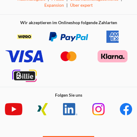
99,99% der Bakterien, Viren und 100% der Milben
Expansion
|
Über expert
abgetötet werden*
*(von unabhängigen Laboren zertifiziert)
Optimale Dampfdosierung dank Pulse Steam-Funktion
Leicht zu verstauen, leicht zu bewegen und in 3 Minuten
Wir akzeptieren im Onlineshop folgende Zahlarten
einsatzbereit
Folgen Sie uns