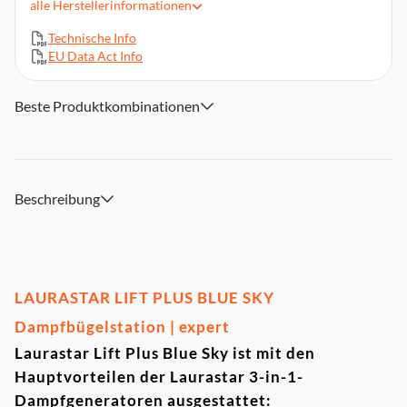
das Bügeleisen
alle
Herstellerinformationen
Aufwicklung für das Dampfkabel, Standfüsse zum leichten
Technische Info
Abstellen auf dem Fußboden
EU Data Act Info
Silikonmatte zum Abstellen des heißen Bügeleisens,
Aufheizzeit von 3 Minuten, Abschaltautomatik
Beste Produktkombinationen
Automatische Kabelaufwicklung, Füllkapazität des
abnehmbaren Tanks ca. 1,1 Liter
Dampfdruck: konstanter Druck, 3,5 Bar (doppeltes
Volumen), Bügeldauer: unbegrenzt
2.200 W Geräteleistung, Gewicht des Bügeleisens 1 kg
Beschreibung
Kalkschutzkartusche (1x), Schutzsohle für empfindliche
Stoffe
Abmessungen (H x B x T): 45 x 28 x 28 cm
LAURASTAR LIFT PLUS BLUE SKY
Dampfbügelstation | expert
Laurastar Lift Plus Blue Sky ist mit den
Hauptvorteilen der Laurastar 3-in-1-
Dampfgeneratoren ausgestattet: