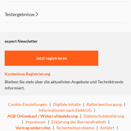
Der leistungsstarke Motor saugt alle gelösten Partikel,
Dieser Inhalt wird aufgrund Ihrer Cookie Präferenzen nicht
Haare und Staub wirksam auf.
angezeigt. Um diesen Inhalt anzuzeigen aktivieren Sie bitte
Testergebnisse
"Marketing".
Einstellungen anpassen
Kraftvolle Klopfwalze
expert Newsletter
Jetzt registrieren
Kostenlose Registrierung
Bleiben Sie stets über die aktuellsten Angebote und Techniktrends
informiert.
Cookie-Einstellungen
|
Digitale Inhalte
|
Batterieentsorgung
|
Informationen nach ElektroG
|
AGB Onlinekauf / Widerrufsbelehrung
|
Datenschutzerklärung
|
Impressum
|
Erklärung der Barrierefreiheit
|
Vertrag widerrufen
|
Sicherheitsprobleme
|
Anfahrt
|