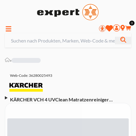
0
»
Web-Code: 36280025493
KÄRCHER VCH 4 UVClean Matratzenreiniger
(Klopfwalze, 500 W, 0,7 kg, 0,4 l Staubbehälter,
beutellos, 5 m Kabel)