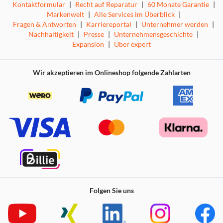
Kontaktformular
|
Recht auf Reparatur
|
60 Monate Garantie
|
Markenwelt
|
Alle Services im Überblick
|
Fragen & Antworten
|
Karriereportal
|
Unternehmer werden
|
Nachhaltigkeit
|
Presse
|
Unternehmensgeschichte
|
Expansion
|
Über expert
Wir akzeptieren im Onlineshop folgende Zahlarten
Die starke Vibration der Klopfwalze (180 Schläge/s) löst
selbst tiefsitzenden und hartnäckigen Schmutz, Milben
und deren Exkremente aus dem Inneren der Matratze und
anderen textilen Oberflächen.
Zuverlässiges UV-C-Licht
Folgen Sie uns