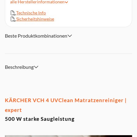
alle
Herstellerinformationen
3 Motorschutzfilter, 2 Schaumfilter
Technische Info
5 m langes Kabel für gute Reichweite
Sicherheitshinweise
Heißluftentfeuchtung bei 65 °C
Beste Produktkombinationen
Beschreibung
KÄRCHER VCH 4 UVClean Matratzenreiniger |
expert
500 W starke Saugleistung