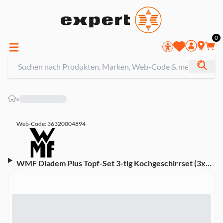
0
»
Web-Code: 36320004894
WMF Diadem Plus Topf-Set 3-tlg Kochgeschirrset (3x
Fleischtopf mit Glasdeckel Ø 16 cm (ca. 2l), 20 cm (ca.
3,7l), 24 cm (ca. 6,5l), breiter Schüttrand, rostfreier
Edelstahl 18/10, hochwertige Glasdeckel,
energiesparende TransTherm®-Allherdböden, geeignet
für Induktion, Gas, Glaskeramik, Halogen,