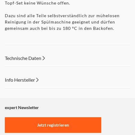
Topf-Set keine Wünsche offen.
Dazu sind alle Teile selbstverständlich zur mühelosen
Reinigung in der Spülmaschine geeignet und dürfen
gemeinsam auch bei bis zu 180 °C in den Backofen.
Technische Daten
Info Hersteller
Dieser Inhalt wird aufgrund Ihrer Cookie Präferenzen nicht
angezeigt. Um diesen Inhalt anzuzeigen aktivieren Sie bitte
"Marketing".
expert Newsletter
Einstellungen anpassen
Jetzt registrieren