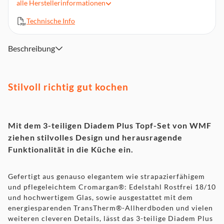
alle
Herstellerinformationen
Geeignet für Induktion - Gas - Glaskeramik - Halogen
Alle Teile sind zur mühelosen Reinigung in der Spülmaschine
Technische Info
geeignet
Backofenfest bis zu 180 °C
Beschreibung
Stilvoll richtig gut kochen
Mit dem 3-teiligen Diadem Plus Topf-Set von WMF
ziehen stilvolles Design und herausragende
Funktionalität in die Küche ein.
Gefertigt aus genauso elegantem wie strapazierfähigem
und pflegeleichtem Cromargan®: Edelstahl Rostfrei 18/10
und hochwertigem Glas, sowie ausgestattet mit dem
energiesparenden TransTherm®-Allherdboden und vielen
weiteren cleveren Details, lässt das 3-teilige Diadem Plus