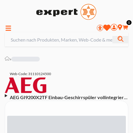
0
»
Web-Code: 31110124500
AEG GI9200X2TF Einbau-Geschirrspüler vollintegriert
60 cm (A, Vollintegrierbar, Besteckschublade, 15
Maßgedecke, 40 dB, Aqua Control, TimeOnFloor,
WLAN)