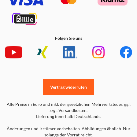
Folgen Sie uns
ZoneClean: Leistungsstark für Töpfe und Pfannen,
sanft zu Gläsern
Aktiviere ZoneClean, um den Wasserdruck des Sprüharms
im Unterkorb für Töpfe und Pfannen zu maximieren und
zeitgleich Gläser im Oberkorb sanft zu reinigen. So
Vertrag widerrufen
entstehen zwei separate Reinigungszonen, ohne
zusätzlichen Wasser- oder Energieverbrauch.
Alle Preise in Euro und inkl. der gesetzlichen Mehrwertsteuer. ggf.
zzgl. Versandkosten.
Lieferung innerhalb Deutschlands.
Änderungen und Irrtümer vorbehalten. Abbildungen ähnlich. Nur
solange der Vorrat reicht.