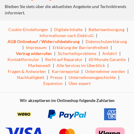
Das SmartSelect Connect Display und die AEG App zeigen
Bleiben Sie stets über die aktuellsten Angebote und Techniktrends
dir jeweils die Dauer und Energieeffizienz jedes
informiert.
Programms an. Reinige Geschirr schnell im 60 Minuten
Programm, oder spare Energie mit dem ECO Programm.
Cookie-Einstellungen
|
Digitale Inhalte
|
Batterieentsorgung
|
Nutze die App für Tipps zur Beladung, zu Programmen
Informationen nach ElektroG
|
und zur Maschinenpflege.
AGB Onlinekauf / Widerrufsbelehrung
|
Datenschutzerklärung
|
Impressum
|
Erklärung der Barrierefreiheit
|
Vertrag widerrufen
|
Sicherheitsprobleme
|
Anfahrt
|
Kontaktformular
|
Recht auf Reparatur
|
60 Monate Garantie
|
Markenwelt
|
Alle Services im Überblick
|
Fragen & Antworten
|
Karriereportal
|
Unternehmer werden
|
Nachhaltigkeit
|
Presse
|
Unternehmensgeschichte
|
Expansion
|
Über expert
Wir akzeptieren im Onlineshop folgende Zahlarten